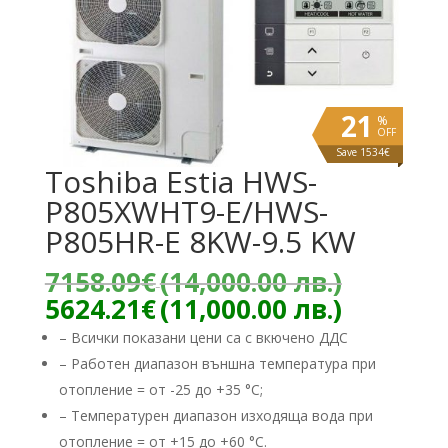
21
%
OFF
Save 1534€
Toshiba Estia HWS-
P805XWHT9-E/HWS-
P805HR-E 8KW-9.5 KW
Origina
7158.09
€
(14,000.00 лв.)
price
Текуща
5624.21
€
(11,000.00 лв.)
was:
цена
– Всички показани цени са с вкючено ДДС
7158.09
е:
– Работен диапазон външна температура при
(14,000
5624.21
лв.).
отопление = от -25 до +35 °C;
(11,000.
лв.).
– Температурен диапазон изходяща вода при
отопление = от +15 до +60 °C.