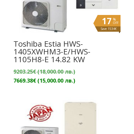
17
%
OFF
Save 1534€
Toshiba Estia HWS-
1405XWHM3-E/HWS-
1105H8-E 14.82 KW
Original
9203.25
€
(18,000.00 лв.)
price
Текущата
7669.38
€
(15,000.00 лв.)
was:
цена
9203.25€
е:
(18,000.00
7669.38€
лв.).
(15,000.00
лв.).