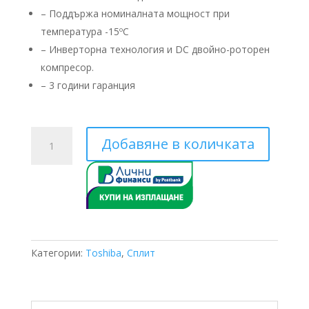
– Поддържа номиналната мощност при
температура -15ºС
– ​Инверторна технология и DC двойно-роторен
компресор.
– 3 години гаранция
количество
Добавяне в количката
за
Toshiba
Estia
HWS-
P805XWHT9-
E/HWS-
P805HR-
Категории:
Toshiba
,
Сплит
E
8KW-
9.5
KW