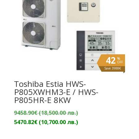
42
%
OFF
Save 3988€
Toshiba Estia HWS-
P805XWHM3-E / HWS-
P805HR-E 8KW
Original
9458.90
€
(18,500.00 лв.)
price
Текущата
5470.82
€
(10,700.00 лв.)
was:
цена