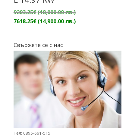
Original
9203.25
€
(18,000.00 лв.)
price
Текущата
7618.25
€
(14,900.00 лв.)
was:
цена
9203.25€
е:
Свържете се с нас
(18,000.00
7618.25€
лв.).
(14,900.00
лв.).
Тел: 0895-661-515