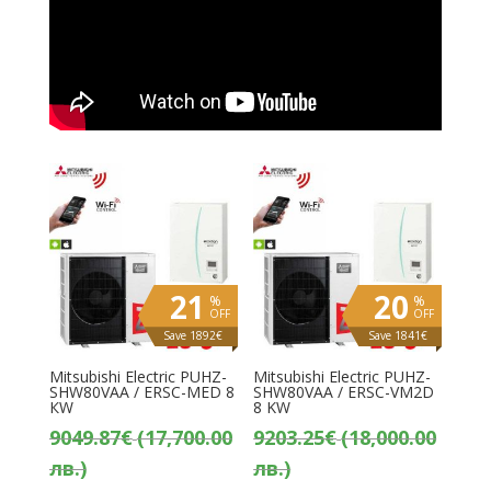
21
20
%
%
OFF
OFF
Save 1892€
Save 1841€
Mitsubishi Electric PUHZ-
Mitsubishi Electric PUHZ-
SHW80VAA / ERSC-MED 8
SHW80VAA / ERSC-VM2D
КW
8 KW
9049.87
€
(17,700.00
9203.25
€
(18,000.00
лв.)
лв.)