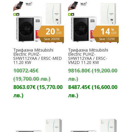
лв.).
лв.).
лв.).
лв.).
20
14
%
%
OFF
OFF
Save 2009€
Save 1329€
Трифазна Mitsubishi
Трифазна Mitsubishi
Electric PUHZ-
Electric PUHZ-
SHW112YАA / ERSC-MED
SHW112YАA / ERSC-
11.20 KW
VM2D 11.20 KW
10072.45
€
9816.80
€
(19,200.00
(19,700.00 лв.)
лв.)
Original
Текущата
Original
Тек
8063.07
€
(15,770.00
8487.45
€
(16,600.00
price
цена
price
цен
лв.)
лв.)
was:
е:
was:
е:
10072.45€
8063.07€
9816.80€
8487
(19,700.00
(15,770.00
(19,200.00
(16,6
лв.).
лв.).
лв.).
лв.).