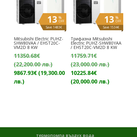
13
13
%
%
OFF
OFF
Save 1483€
Save 1534€
Mitsubishi Electric PUHZ-
Трифазна Mitsubishi
SHW80VAA / EHST20C-
Electric PUHZ-SHW80YAA
VM2D 8 KW
/ EHST20C-VM2D 8 KW
11350.68
€
11759.71
€
(22,200.00 лв.)
(23,000.00 лв.)
Original
Текущата
Original
Тек
9867.93
€
(19,300.00
10225.84
€
price
цена
price
цен
лв.)
(20,000.00 лв.)
was:
е:
was:
е:
11350.68€
9867.93€
11759.71€
1022
(22,200.00
(19,300.00
(23,000.00
(20,0
лв.).
лв.).
лв.).
лв.).
термопомпа въздух вода