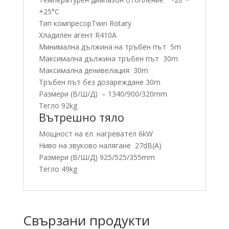
+25°C
Тип компресорTwin Rotary
Хладилен агент R410A
Минимална дължина на тръбен път 5m
Максимална дължина тръбен път 30m
Максимална денивелация 30m
Тръбен път без дозареждане 30m
Размери (В/Ш/Д) – 1340/900/320mm
Тегло 92kg
Вътрешно тяло
Мощност на ел. нагревател 6kW
Ниво на звуково налягане 27dB(A)
Размери (В/Ш/Д) 925/525/355mm
Тегло 49kg
Свързани продукти