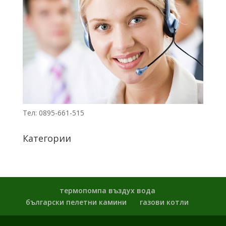
лв.).
Тел: 0895-661-515
Категории
термопомпа въздух вода
български пелетни камини
газови котли