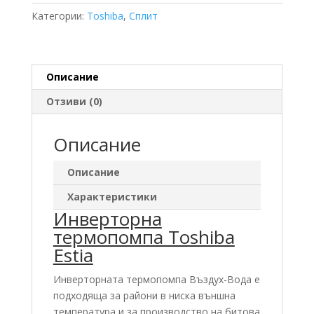
P805HR-
Категории:
Toshiba
,
Сплит
E
11
KW
Описание
Отзиви (0)
Описание
Описание
Характеристики
Инверторна
термопомпа Toshiba
Estia
Инверторната термопомпа Въздух-Вода е
подходяща за райони в ниска външна
температура и за производство на битова