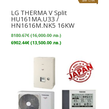
Save 1278€
LG THERMA V Split
HU161MA.U33 /
HN1616M.NK5 16KW
Original
8180.67
€
(16,000.00 лв.)
price
Текущата
6902.44
€
(13,500.00 лв.)
was:
цена
8180.67€
е:
(16,000.00
6902.44€
лв.).
(13,500.00
лв.).