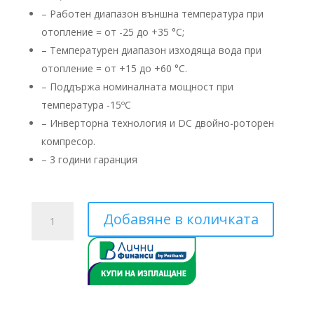
– Работен диапазон външна температура при
отопление = от -25 до +35 °C;
– Температурен диапазон изходяща вода при
отопление = от +15 до +60 °C.
– Поддържа номиналната мощност при
температура -15ºС
– ​Инверторна технология и DC двойно-роторен
компресор.
– 3 години гаранция
количество
Добавяне в количката
за
Toshiba
Estia
HWS-
P805XWHT6-
E/HWS-