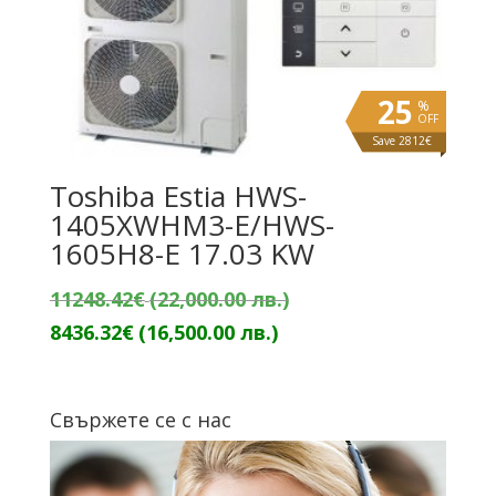
25
%
OFF
Save 2812€
Toshiba Estia HWS-
1405XWHM3-E/HWS-
1605H8-E 17.03 KW
Original
11248.42
€
(22,000.00 лв.)
Текущата
price
8436.32
€
(16,500.00 лв.)
цена
was:
е:
11248.42€
Свържете се с нас
8436.32€
(22,000.00
(16,500.00
лв.).