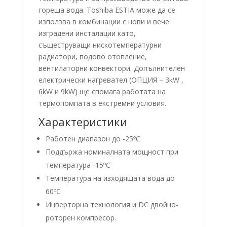
гореща вода. Toshiba ESTIA може да се
използва в комбинации с нови и вече
изградени инсталации като,
същеструващи нискотемпературни
радиатори, подово отопление,
вентилаторни конвектори. Допълнителен
електрически нагревател (ОПЦИЯ – 3kW ,
6kW и 9kW) ще спомага работата на
термопомпата в екстремни условия.
Характеристики
Работен диапазон до -25ºС
Поддържа номиналната мощност при
температура -15ºС
Температура на изходящата вода до
60ºС
​Инверторна технология и DC двойно-
роторен компресор.