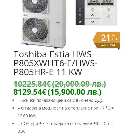
21
%
OFF
Save 2096€
Toshiba Estia HWS-
P805XWHT6-E/HWS-
P805HR-E 11 KW
Origin
10225.84
€
(20,000.00 лв.)
price
Текуща
8129.54
€
(15,900.00 лв.)
was:
цена
– Всички показани цени са с вкючено ДДС
10225
е:
– Отдавана мощност на отопление при +7 °C =
(20,00
8129.54
лв.).
12.60 kW;
(15,900.
лв.).
– COP при +7 °C ( вода за отопление +35 °C ) =
3.36;