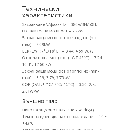
Технически
характеристики
Захранване V/фаза/Hz – 380V/3N/50Hz
Охладителна мощност – 7.2kW
Захранваща мощност охлаждане (min-
max) – 2.09kW
EER (LWT:7°C/18°C) – 3.44; 4.59 W/W
Отоплителна мощност(LWT:45°C) – 7.24;
10.41; 12.60 kW
Захранваща мощност отопление (min-
max) – 3.59; 3.79; 3.75kW
COP (OAT:+7°C/-2°C/-15°C) – 3.36; 2.75;
2.01W/W
Външно тяло
Ниво на звуково налягане – 49dB(A)
Температурен диапазон охлаждане – 10 ~
+43°C
Температурен диапазон отопление -20 ~