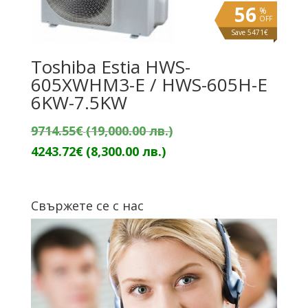
56
%
OFF
Save 5471€
Toshiba Estia HWS-
605XWHM3-E / HWS-605H-E
6KW-7.5KW
Original
9714.55
€
(19,000.00 лв.)
Текущата
price
4243.72
€
(8,300.00 лв.)
цена
was:
е:
9714.55€
Свържете се с нас
4243.72€
(19,000.00
(8,300.00
лв.).
лв.).