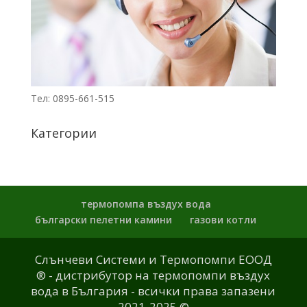
Тел: 0895-661-515
Категории
термопомпа въздух вода
български пелетни камини
газови котли
Слънчеви Системи и Термопомпи ЕООД
® - дистрибутор на термопомпи въздух
вода в България - всички права запазени
2021-2025 ©