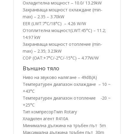
Охладителна мощност – 10.0/ 13.29kW
Захранваща мощност охлаждане (min-
max) – 2.35 – 3.70kW
EER (LWT:7°C/18°C) – 4.26 W/W
Отоплителна мощност(LWT:45°C) – 11.2;
14.97 kW
Захранваща мощност отопление (min-
max) – 2.35; 3.23kW
COP (OAT:+7°C/-2°C/-15°C) – 4.77W/W
Външно тяло
Ниво на звуково налягане – 49dB(A)
Температурен диапазон охлаждане – 10 ~
+43°C
Температурен диапазон отопление -20 ~
+25°C
Тип компресорTwin Rotary
Хладилен агент R410A
Минимална дължина на тръбен път 5m
Максимална дължина тръбен път 30m