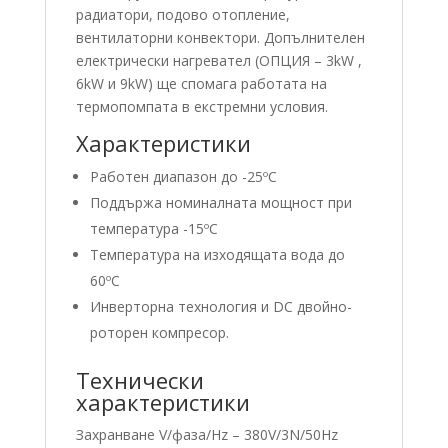
радиатори, подово отопление,
вентилаторни конвектори. Допълнителен
електрически нагревател (ОПЦИЯ – 3kW ,
6kW и 9kW) ще спомага работата на
термопомпата в екстремни условия.
Характеристики
Работен диапазон до -25ºС
Поддържа номиналната мощност при
температура -15ºС
Температура на изходящата вода до
60ºС
​Инверторна технология и DC двойно-
роторен компресор.
Технически
характеристики
Захранване V/фаза/Hz – 380V/3N/50Hz