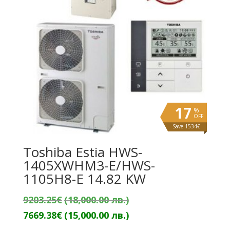
17
%
OFF
Save 1534€
Toshiba Estia HWS-
1405XWHM3-E/HWS-
1105H8-E 14.82 KW
Original
9203.25
€
(18,000.00 лв.)
price
Текущата
7669.38
€
(15,000.00 лв.)
was:
цена