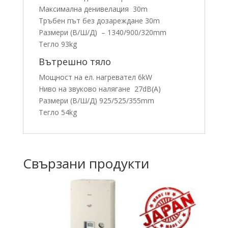
Максимална денивелация 30m
Тръбен път без дозареждане 30m
Размери (В/Ш/Д) – 1340/900/320mm
Тегло 93kg
Вътрешно тяло
Мощност на ел. нагревател 6kW
Ниво на звуково налягане 27dB(A)
Размери (В/Ш/Д) 925/525/355mm
Тегло 54kg
Свързани продукти