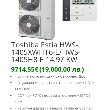
Toshiba Estia HWS-
1405XWHT6-E/HWS-
1405H8-E 14.97 KW
9714.55
€
(19,000.00 лв.)
– Всички показани цени са с вкючено ДДС
– Отдавана мощност на отопление при +7 °C =
14.97 kW;
– COP при +7 °C ( вода за отопление +35 °C ) =
4.77;
– Работен диапазон външна температура при