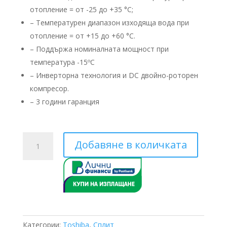
отопление = от -25 до +35 °C;
– Температурен диапазон изходяща вода при
отопление = от +15 до +60 °C.
– Поддържа номиналната мощност при
температура -15ºС
– ​Инверторна технология и DC двойно-роторен
компресор.
– 3 години гаранция
количество
Добавяне в количката
за
Toshiba
Estia
HWS-
1405XWHT6-
E/HWS-
1405H8-
Категории:
Toshiba
,
Сплит