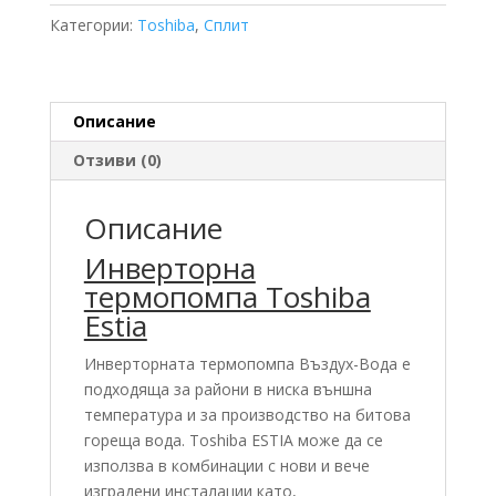
1105H8-
Категории:
Toshiba
,
Сплит
E
14.82
KW
Описание
Отзиви (0)
Описание
Инверторна
термопомпа Toshiba
Estia
Инверторната термопомпа Въздух-Вода е
подходяща за райони в ниска външна
температура и за производство на битова
гореща вода. Toshiba ESTIA може да се
използва в комбинации с нови и вече
изградени инсталации като,