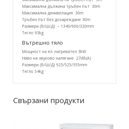
Максимална дължина тръбен път 30m
Максимална денивелация 30m
Тръбен път без дозареждане 30m
Размери (В/Ш/Д) – 1340/900/320mm
Тегло 93kg
Вътрешно тяло
Мощност на ел. нагревател 3kW
Ниво на звуково налягане 27dB(A)
Размери (В/Ш/Д) 925/525/355mm
Тегло 54kg
Свързани продукти