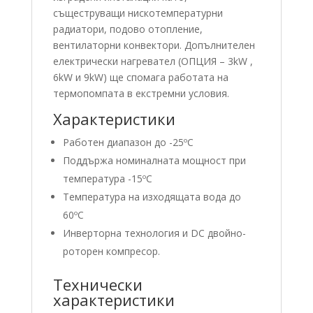
същеструващи нискотемпературни
радиатори, подово отопление,
вентилаторни конвектори. Допълнителен
електрически нагревател (ОПЦИЯ – 3kW ,
6kW и 9kW) ще спомага работата на
термопомпата в екстремни условия.
Характеристики
Работен диапазон до -25ºС
Поддържа номиналната мощност при
температура -15ºС
Температура на изходящата вода до
60ºС
​Инверторна технология и DC двойно-
роторен компресор.
Технически
характеристики