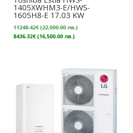
1405XWHM3-E/HWS-
1605H8-E 17.03 KW
Original
11248.42
€
(22,000.00 лв.)
Текущата
price
8436.32
€
(16,500.00 лв.)
цена
was:
е:
11248.42€
8436.32€
(22,000.00
(16,500.00
лв.).
лв.).