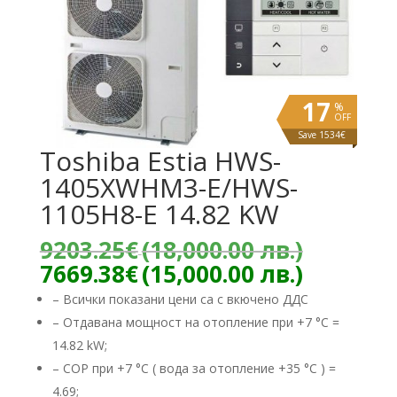
17
%
OFF
Save 1534€
Toshiba Estia HWS-
1405XWHM3-E/HWS-
1105H8-E 14.82 KW
Origina
9203.25
€
(18,000.00 лв.)
price
Текуща
7669.38
€
(15,000.00 лв.)
was:
цена
– Всички показани цени са с вкючено ДДС
9203.25
е:
– Отдавана мощност на отопление при +7 °C =
(18,000
7669.38
лв.).
14.82 kW;
(15,000.
лв.).
– COP при +7 °C ( вода за отопление +35 °C ) =
4.69;