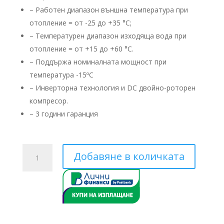
– Работен диапазон външна температура при
отопление = от -25 до +35 °C;
– Температурен диапазон изходяща вода при
отопление = от +15 до +60 °C.
– Поддържа номиналната мощност при
температура -15ºС
– ​Инверторна технология и DC двойно-роторен
компресор.
– 3 години гаранция
количество
Добавяне в количката
за
Toshiba
Estia
HWS-
1405XWHM3-
E/HWS-