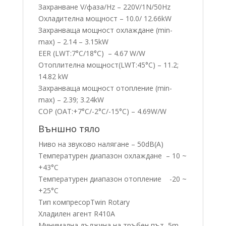
Захранване V/фаза/Hz – 220V/1N/50Hz
Охладителна мощност – 10.0/ 12.66kW
Захранваща мощност охлаждане (min-
max) – 2.14 – 3.15kW
EER (LWT:7°C/18°C) – 4.67 W/W
Отоплителна мощност(LWT:45°C) – 11.2;
14.82 kW
Захранваща мощност отопление (min-
max) – 2.39; 3.24kW
COP (OAT:+7°C/-2°C/-15°C) – 4.69W/W
Външно тяло
Ниво на звуково налягане – 50dB(A)
Температурен диапазон охлаждане – 10 ~
+43°C
Температурен диапазон отопление -20 ~
+25°C
Тип компресорTwin Rotary
Хладилен агент R410A
Минимална дължина на тръбен път 5m