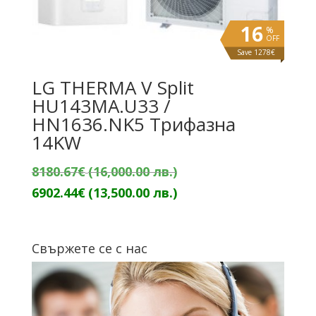
16
%
OFF
Save 1278€
LG THERMA V Split
HU143MA.U33 /
HN1636.NK5 Трифазна
14KW
Original
8180.67
€
(16,000.00 лв.)
price
Текущата
6902.44
€
(13,500.00 лв.)
was:
цена
8180.67€
е:
Свържете се с нас
(16,000.00
6902.44€
лв.).
(13,500.00
лв.).