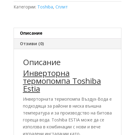
1105H-
Категории:
Toshiba
,
Сплит
E
14.97
KW
Описание
Отзиви (0)
Описание
Инверторна
термопомпа Toshiba
Estia
Инверторната термопомпа Въздух-Вода е
подходяща за райони в ниска външна
температура и за производство на битова
гореща вода. Toshiba ESTIA може да се
използва в комбинации с нови и вече
изградени инсталации като,