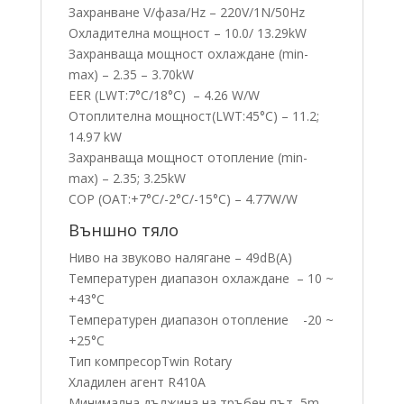
Захранване V/фаза/Hz – 220V/1N/50Hz
Охладителна мощност – 10.0/ 13.29kW
Захранваща мощност охлаждане (min-
max) – 2.35 – 3.70kW
EER (LWT:7°C/18°C) – 4.26 W/W
Отоплителна мощност(LWT:45°C) – 11.2;
14.97 kW
Захранваща мощност отопление (min-
max) – 2.35; 3.25kW
COP (OAT:+7°C/-2°C/-15°C) – 4.77W/W
Външно тяло
Ниво на звуково налягане – 49dB(A)
Температурен диапазон охлаждане – 10 ~
+43°C
Температурен диапазон отопление -20 ~
+25°C
Тип компресорTwin Rotary
Хладилен агент R410A
Минимална дължина на тръбен път 5m