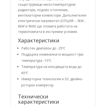
същеструващи нискотемпературни
радиатори, подово отопление,
вентилаторни конвектори. Допълнителен
електрически нагревател (ОПЦИЯ – 3kW ,
6kW и 9kW) ще спомага работата на
термопомпата в екстремни условия.
Характеристики
Работен диапазон до -25ºС
Поддържа номиналната мощност при
температура -15ºС
Температура на изходящата вода до
60ºС
​Инверторна технология и DC двойно-
роторен компресор.
Технически
характеристики