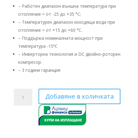
– Работен диапазон външна температура при
отопление = от -25 до +35 °C;
– Температурен диапазон изходяща вода при
отопление = от +15 до +60 °C.
– Поддържа номиналната мощност при
температура -15ºС
– ​Инверторна технология и DC двойно-роторен
компресор.
– 3 години гаранция
количество
Добавяне в количката
за
Toshiba
Estia
HWS-
1405XWHM3-
E/HWS-