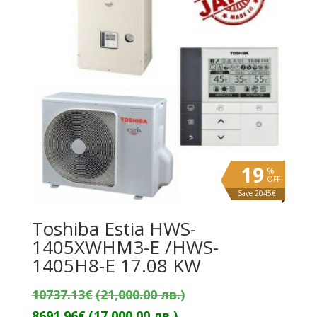
19
%
OFF
Save 2045€
Toshiba Estia HWS-
1405XWHM3-E /HWS-
1405H8-E 17.08 KW
Original
10737.13
€
(21,000.00 лв.)
Текущата
price
8691.96
€
(17,000.00 лв.)