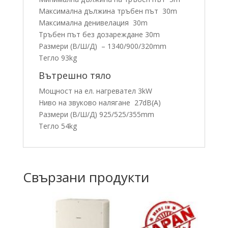
Максимална дължина тръбен път 30m
Максимална денивелация 30m
Тръбен път без дозареждане 30m
Размери (В/Ш/Д) – 1340/900/320mm
Тегло 93kg
Вътрешно тяло
Мощност на ел. нагревател 3kW
Ниво на звуково налягане 27dB(A)
Размери (В/Ш/Д) 925/525/355mm
Тегло 54kg
Свързани продукти