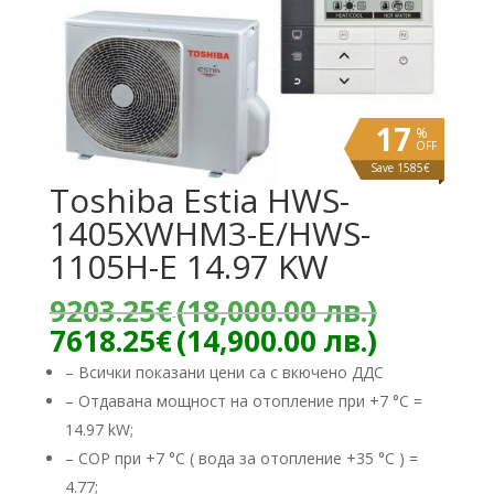
17
%
OFF
Save 1585€
Toshiba Estia HWS-
1405XWHM3-E/HWS-
1105H-E 14.97 KW
Origina
9203.25
€
(18,000.00 лв.)
price
Текуща
7618.25
€
(14,900.00 лв.)
was:
цена
– Всички показани цени са с вкючено ДДС
9203.25
е:
– Отдавана мощност на отопление при +7 °C =
(18,000
7618.25
лв.).
14.97 kW;
(14,900.
лв.).
– COP при +7 °C ( вода за отопление +35 °C ) =
4.77;