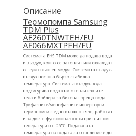
Описание
Термопомпа Samsung
TDM Plus
AE260TNWTEH/EU
AE066MXTPEH/EU
Системата EHS TDM може да подава вода
и въздух, които се затоплят или охлаждат
от един външен модул. Системата въздух-
въздух постига бързо стабилна
температура. Системата въздух-вода
подсигурява вода към отоплителните
тела и бойлера за битова гореща вода.
Трифазните/монофазните инверторни
термопомпи с едно външно тяло, работят
и за двете функционалности при външни
теператури от -25°С. Подаваната
температура на водата за отопление е до