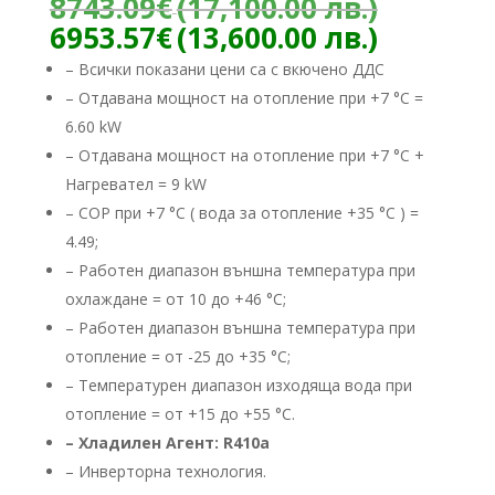
Origina
8743.09
€
(17,100.00 лв.)
price
Текуща
6953.57
€
(13,600.00 лв.)
was:
цена
– Всички показани цени са с вкючено ДДС
8743.09
е:
– Отдавана мощност на отопление при +7 °C =
(17,100
6953.57
лв.).
6.60 kW
(13,600.
лв.).
– Отдавана мощност на отопление при +7 °C +
Нагревател = 9 kW
– COP при +7 °C ( вода за отопление +35 °C ) =
4.49;
– Работен диапазон външна температура при
охлаждане = от 10 до +46 °C;
– Работен диапазон външна температура при
отопление = от -25 до +35 °C;
– Температурен диапазон изходяща вода при
отопление = от +15 до +55 °C.
– Хладилен Агент: R410a
– ​Инверторна технология.