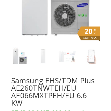
20
%
OFF
Save 1790€
Samsung EHS/TDM Plus
AE260TNWTEH/EU
AE066MXTPEH/EU 6.6
KW