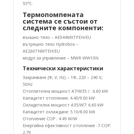
55°С.
Термопомпената
система се състои от
следните компоненти:
външно тяло – AE044MXTPEH/EU
вътрешно тяло Hydrobox –
AE260TNWTEH/EU
модул за управление – MWR-WW10N
Технически характеристики
Захранване (Φ, V, Hz) – 1Ф, 220 – 240 V,
50Hz
Отоплителна мощност A7/W35 / : 6.60 kW
Капацитет отопление: 4.40/9.00 kW
Охладителна мощност A35/W7: 6.60 kW
Капацитет охлаждане: 5.10/8.00 kW
Отопление COP : 4.49 W/W
Енергийна ефективност отопление -7 COP:
2.79