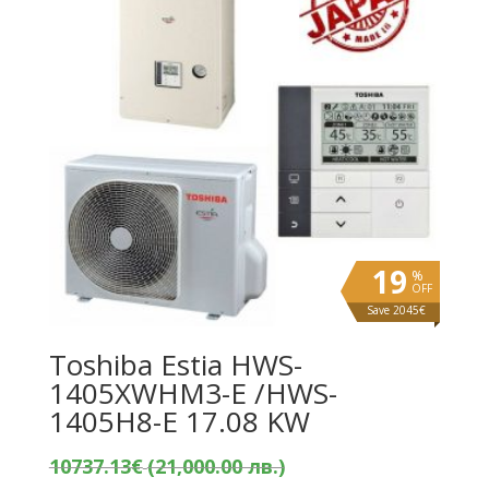
19
%
OFF
Save 2045€
Toshiba Estia HWS-
1405XWHM3-E /HWS-
1405H8-E 17.08 KW
Original
10737.13
€
(21,000.00 лв.)