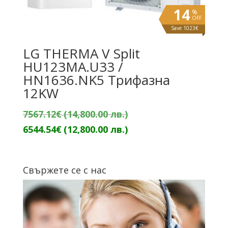
14
%
OFF
Save 1023€
LG THERMA V Split
HU123MA.U33 /
HN1636.NK5 Трифазна
12KW
Original
7567.12
€
(14,800.00 лв.)
price
Текущата
6544.54
€
(12,800.00 лв.)
was:
цена
7567.12€
е:
Свържете се с нас
(14,800.00
6544.54€
лв.).
(12,800.00
лв.).