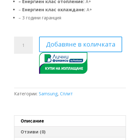
– Енергиен клас отопление:
A+
–
Енергиен клас охлаждане:
A+
– 3 години гаранция
количество
Добавяне в количката
за
Samsung
EHS/TDM
Plus
AE260TNWTEH/EU
AE066MXTPEH/EU
6.6
Категории:
Samsung
,
Сплит
KW
Описание
Отзиви (0)