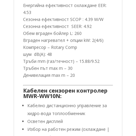
Енергийна ефективност охлаждане EER:
4.53
Сезонна ефективност SCOP : 4.39 W/W
Сезонна ефективност SEER: 4.92
Обем вграден бойлер L: 260
Вграден нагревател + опции kW: 2(4/6)
Компресор – Rotary Comp
шум dB(A): 48
Тръби mm (газ/течност) – 15.88/9.52
Тръбен път max m – 30
Денивелация max m – 20
Кабелен сензорен контролер
MWR-WW10N:
Кабелно дистанционно управление за
хидро-вода топлообменник
Осветен дисплей
Избор на работен режим (охлаждане |