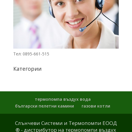
Тел: 0895-661-515
Категории
термопомпа въздух вода
български пелетни камини
газови котли
Слънчеви Системи и Термопомпи ЕООД
® - дистрибутор на термопомпи въздух