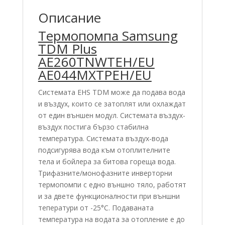
Описание
Термопомпа Samsung
TDM Plus
AE260TNWTEH/EU
AE044MXTPEH/EU
Системата EHS TDM може да подава вода
и въздух, които се затоплят или охлаждат
от един външен модул. Системата въздух-
въздух постига бързо стабилна
температура. Системата въздух-вода
подсигурява вода към отоплителните
тела и бойлера за битова гореща вода.
Трифазните/монофазните инверторни
термопомпи с едно външно тяло, работят
и за двете функционалности при външни
теператури от -25°С. Подаваната
температура на водата за отопление е до