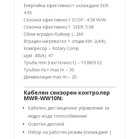
Енергийна ефективност охлаждане EER:
4.95
Сезонна ефективност SCOP : 4.38 W/W
Сезонна ефективност SEER: 5.08
Обем вграден бойлер L: 260
Вграден нагревател + опции kW: 2(4/6)
Компресор – Rotary Comp
шум dB(A): 47
Тръби mm (газ/течност) – 15.88/9.52
Тръбен път max m – 30
Денивелация max m – 20
Кабелен сензорен контролер
MWR-WW10N:
Кабелно дистанционно управление за
хидро-вода топлообменник
Осветен дисплей
Избор на работен режим (охлаждане |