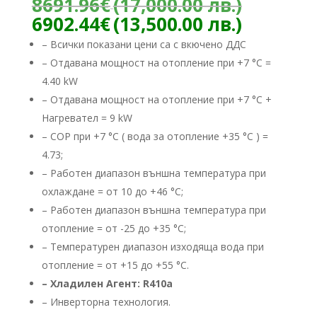
Origina
8691.96
€
(17,000.00 лв.)
price
Текуща
6902.44
€
(13,500.00 лв.)
was:
цена
– Всички показани цени са с вкючено ДДС
8691.96
е:
– Отдавана мощност на отопление при +7 °C =
(17,000
6902.44
лв.).
4.40 kW
(13,500.
лв.).
– Отдавана мощност на отопление при +7 °C +
Нагревател = 9 kW
– COP при +7 °C ( вода за отопление +35 °C ) =
4.73;
– Работен диапазон външна температура при
охлаждане = от 10 до +46 °C;
– Работен диапазон външна температура при
отопление = от -25 до +35 °C;
– Температурен диапазон изходяща вода при
отопление = от +15 до +55 °C.
– Хладилен Агент: R410a
– ​Инверторна технология.