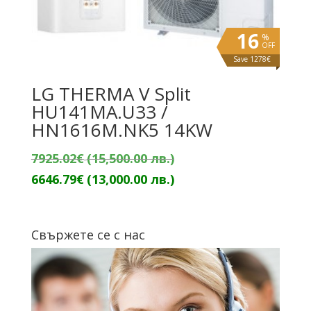
16
%
OFF
Save 1278€
LG THERMA V Split
HU141MA.U33 /
HN1616M.NK5 14KW
Original
7925.02
€
(15,500.00 лв.)
price
Текущата
6646.79
€
(13,000.00 лв.)
was:
цена
7925.02€
е:
Свържете се с нас
(15,500.00
6646.79€
лв.).
(13,000.00
лв.).