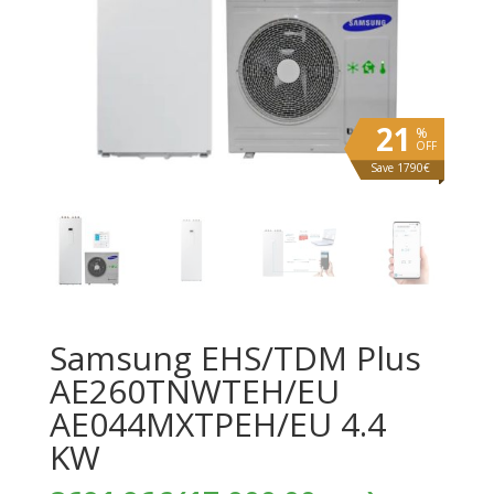
21
%
OFF
Save 1790€
Samsung EHS/TDM Plus
AE260TNWTEH/EU
AE044MXTPEH/EU 4.4
KW