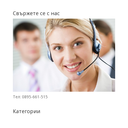
8180.67€
е:
Свържете се с нас
(16,000.00
6902.44€
лв.).
(13,500.00
лв.).
Тел: 0895-661-515
Категории