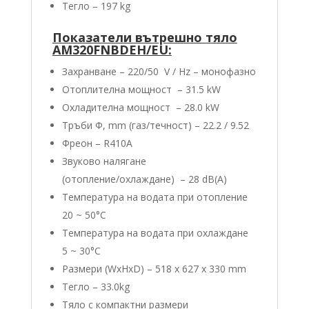
Тегло – 197 kg
Показатели вътрешно тяло
AM320FNBDEH/EU:
Захранване – 220/50 V / Hz – монофазно
Отоплителна мощност – 31.5 kW
Охладителна мощност – 28.0 kW
Тръби Φ, mm (газ/течност) – 22.2 / 9.52
Фреон – R410А
Звуково налягане
(отопление/oхлаждане) – 28 dB(A)
Температура на водата при отопление
20 ~ 50°C
Температура на водата при охлаждане
5 ~ 30°C
Размери (WxHxD) – 518 x 627 x 330 mm
Тегло – 33.0kg
Тяло с компактни размери