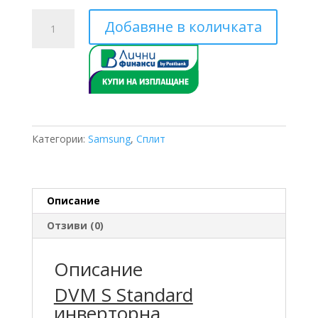
количество
Добавяне в количката
за
Samsung
AM100JXVAGH/ET
AM320FNBDEH/EU
28
KW
Категории:
Samsung
,
Сплит
Описание
Отзиви (0)
Описание
DVM S Standard
инверторна