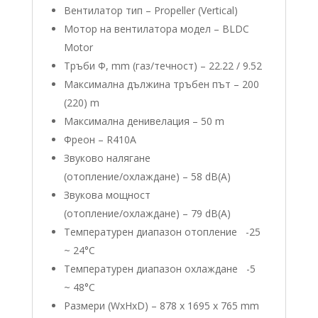
Вентилатор тип – Propeller (Vertical)
Мотор на вентилатора модел – BLDC
Motor
Тръби Φ, mm (газ/течност) – 22.22 / 9.52
Максимална дължина тръбен път – 200
(220) m
Максимална денивелация – 50 m
Фреон – R410А
Звуково налягане
(отопление/oхлаждане) – 58 dB(A)
Звукова мощност
(отопление/oхлаждане) – 79 dB(A)
Температурен диапазон отопление -25
~ 24°C
Температурен диапазон охлаждане -5
~ 48°C
Размери (WxHxD) – 878 x 1695 x 765 mm