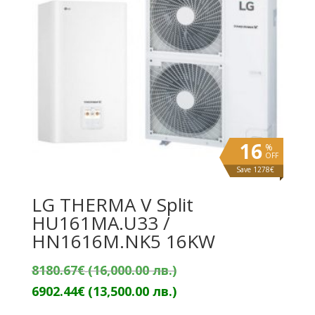
16
%
OFF
Save 1278€
LG THERMA V Split
HU161MA.U33 /
HN1616M.NK5 16KW
Original
8180.67
€
(16,000.00 лв.)
price
Текущата
6902.44
€
(13,500.00 лв.)
was:
цена