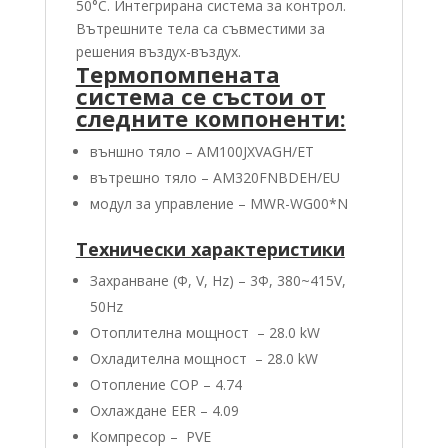
50°C. Интегрирана система за контрол.
Вътрешните тела са съвместими за
решения въздух-въздух.
Термопомпената
система се състои от
следните компоненти:
външно тяло – AM100JXVAGH/ET
вътрешно тяло – AM320FNBDEH/EU
модул за управление – MWR-WG00*N
Технически характеристики
Захранване (Φ, V, Hz) – 3Ф, 380~415V,
50Hz
Отоплителна мощност – 28.0 kW
Охладителна мощност – 28.0 kW
Отопление COP – 4.74
Охлаждане EER – 4.09
Компресор – PVE