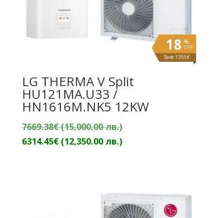
18
%
OFF
Save 1355€
LG THERMA V Split
HU121MA.U33 /
HN1616M.NK5 12KW
Original
7669.38
€
(15,000.00 лв.)
price
Текущата
6314.45
€
(12,350.00 лв.)
was:
цена
7669.38€
е:
(15,000.00
6314.45€
лв.).
(12,350.00
лв.).