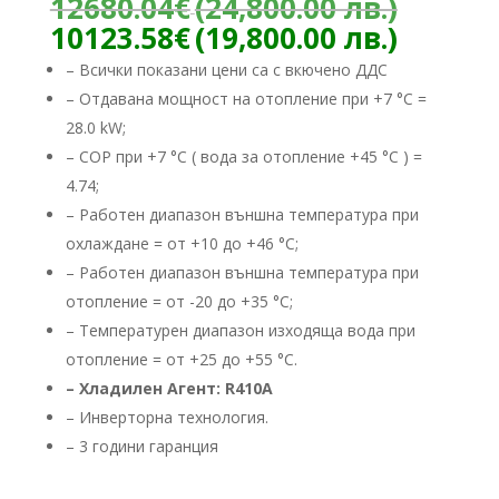
Origin
12680.04
€
(24,800.00 лв.)
price
Текущ
10123.58
€
(19,800.00 лв.)
was:
цена
– Всички показани цени са с вкючено ДДС
12680
е:
– Отдавана мощност на отопление при +7 °C =
(24,80
10123.
лв.).
28.0 kW;
(19,800
лв.).
– COP при +7 °C ( вода за отопление +45 °C ) =
4.74;
– Работен диапазон външна температура при
охлаждане = от +10 до +46 °C;
– Работен диапазон външна температура при
отопление = от -20 до +35 °C;
– Температурен диапазон изходяща вода при
отопление = от +25 до +55 °C.
– Хладилен Агент: R410А
– ​Инверторна технология.
– 3 години гаранция