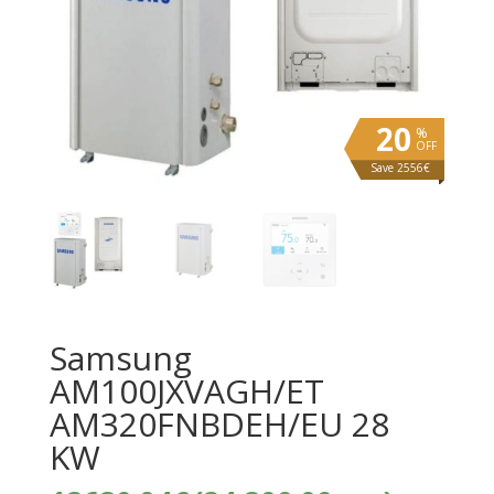
20
%
OFF
Save 2556€
Samsung
AM100JXVAGH/ET
AM320FNBDEH/EU 28
KW