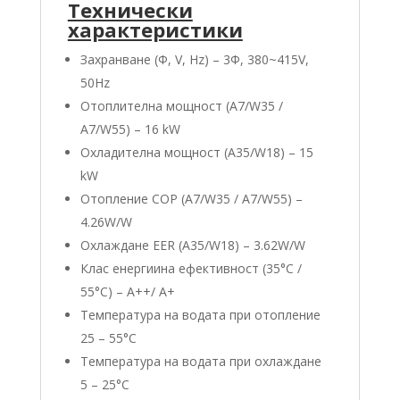
Технически
характеристики
Захранване (Φ, V, Hz) – 3Ф, 380~415V,
50Hz
Отоплителна мощност (A7/W35 /
A7/W55) – 16 kW
Охладителна мощност (A35/W18) – 15
kW
Отопление COP (A7/W35 / A7/W55) –
4.26W/W
Охлаждане EER (A35/W18) – 3.62W/W
Клас енергиина ефективност (35°C /
55°C) – A++/ A+
Температура на водата при отопление
25 – 55°C
Температура на водата при охлаждане
5 – 25°C