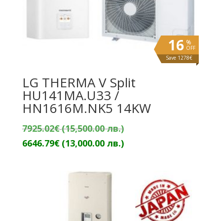
16
%
OFF
Save 1278€
LG THERMA V Split
HU141MA.U33 /
HN1616M.NK5 14KW
Original
7925.02
€
(15,500.00 лв.)
price
Текущата
6646.79
€
(13,000.00 лв.)
was:
цена
7925.02€
е:
(15,500.00
6646.79€
лв.).
(13,000.00
лв.).