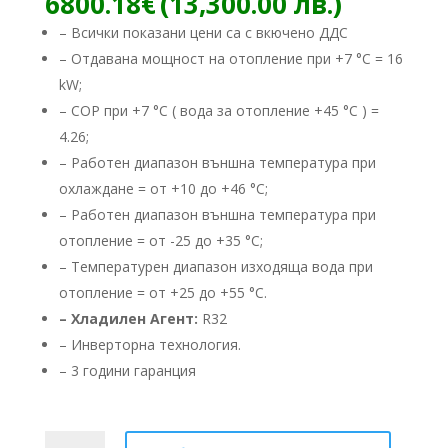
Текуща
6800.18
€
(13,300.00 лв.)
was:
цена
– Всички показани цени са с вкючено ДДС
8180.67
е:
– Отдавана мощност на отопление при +7 °C = 16
(16,000
6800.18
лв.).
kW;
(13,300.
лв.).
– COP при +7 °C ( вода за отопление +45 °C ) =
4.26;
– Работен диапазон външна температура при
охлаждане = от +10 до +46 °C;
– Работен диапазон външна температура при
отопление = от -25 до +35 °C;
– Температурен диапазон изходяща вода при
отопление = от +25 до +55 °C.
– Хладилен Агент:
R32
– ​Инверторна технология.
– 3 години гаранция
количество