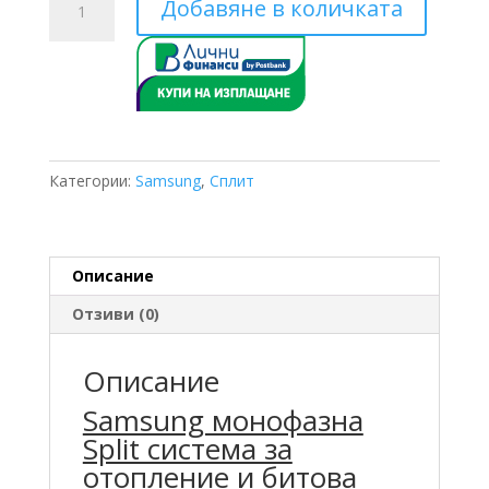
Добавяне в количката
за
Samsung
AE160AXEDGH/EU
AE160ANYDGH/EU
16
KW
Категории:
Samsung
,
Сплит
Описание
Отзиви (0)
Описание
Samsung монофазна
Split система за
отопление и битова