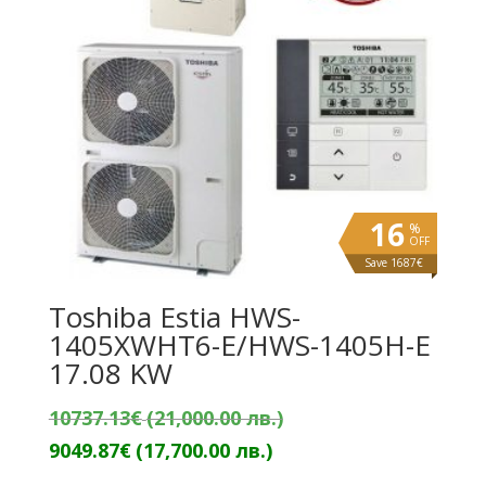
16
%
OFF
Save 1687€
Toshiba Estia HWS-
1405XWHT6-E/HWS-1405H-E
17.08 KW
Original
10737.13
€
(21,000.00 лв.)
Текущата
price
9049.87
€
(17,700.00 лв.)
цена
was: