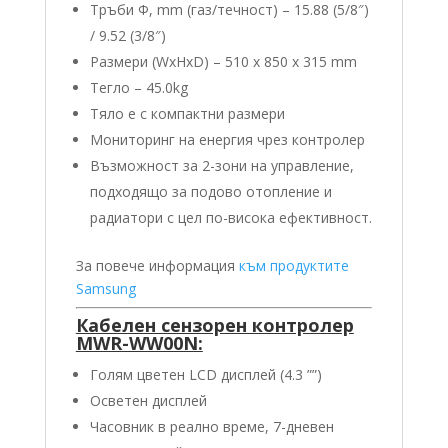
Тръби Φ, mm (газ/течност) – 15.88 (5/8″)
/ 9.52 (3/8″)
Размери (WxHxD) – 510 x 850 x 315 mm
Тегло – 45.0kg
Тяло е с компактни размери
Мониторинг на енергия чрез контролер
Възможност за 2-зони на управление,
подходящо за подово отопление и
радиатори с цел по-висока ефективност.
За повече информация
към продуктите
Samsung
Кабелен сензорен контролер
MWR-WW00N:
Голям цветен LCD дисплей (4.3 ””)
Осветен дисплей
Часовник в реално време, 7-дневен