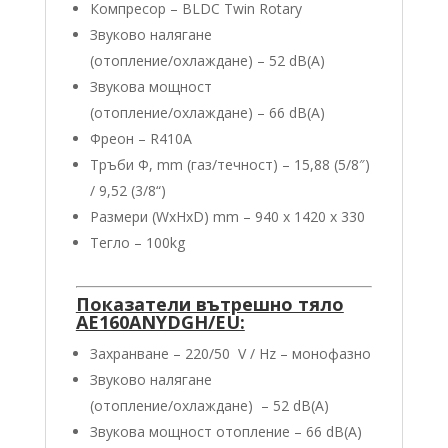
Компресор – BLDC Twin Rotary
Звуково налягане
(отопление/oхлаждане) – 52 dB(A)
Звукова мощност
(отопление/oхлаждане) – 66 dB(A)
Фреон – R410А
Тръби Φ, mm (газ/течност) – 15,88 (5/8″)
/ 9,52 (3/8“)
Размери (WxHxD) mm – 940 x 1420 x 330
Тегло – 100kg
Показатели вътрешно тяло
AE160ANYDGH/EU:
Захранване – 220/50 V / Hz – монофазно
Звуково налягане
(отопление/oхлаждане) – 52 dB(A)
Звукова мощност отопление – 66 dB(A)