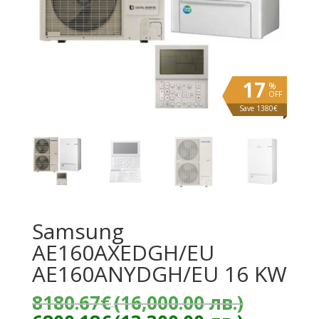
17
%
OFF
Save 1380€
Samsung
AE160AXEDGH/EU
AE160ANYDGH/EU 16 KW
Origina
8180.67
€
(16,000.00 лв.)
price