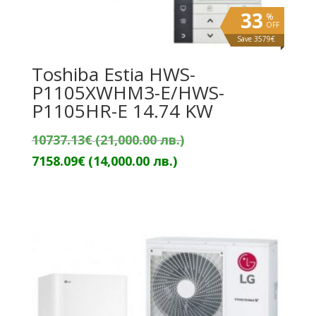
33
%
OFF
Save 3579€
Toshiba Estia HWS-
P1105XWHM3-E/HWS-
P1105HR-E 14.74 KW
Original
10737.13
€
(21,000.00 лв.)
Текущата
price
7158.09
€
(14,000.00 лв.)
цена
was:
е:
10737.13€
7158.09€
(21,000.00
(14,000.00
лв.).
лв.).