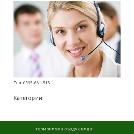
лв.).
(13,500.00
лв.).
Тел: 0895-661-515
Категории
термопомпа въздух вода