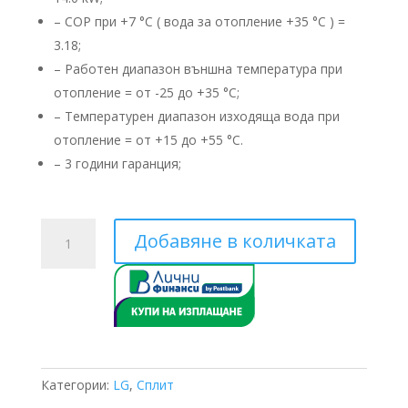
лв.).
– COP при +7 °C ( вода за отопление +35 °C ) =
3.18;
– Работен диапазон външна температура при
отопление = от -25 до +35 °C;
– Температурен диапазон изходяща вода при
отопление = от +15 до +55 °C.
– 3 години гаранция;
количество
Добавяне в количката
за
LG
THERMA
V
Split
HU143MA.U33
/
Категории:
LG
,
Сплит
HN1636.NK5