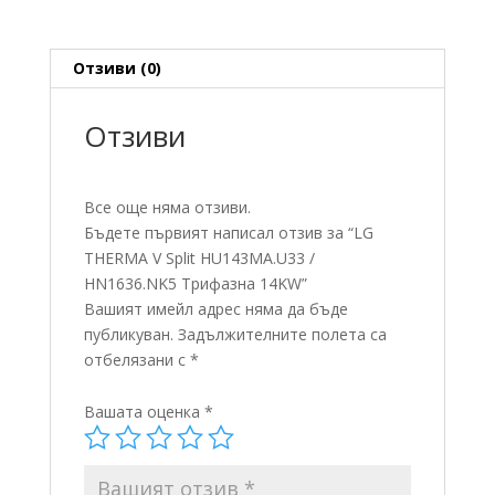
Трифазна
14KW
Отзиви (0)
Отзиви
Все още няма отзиви.
Бъдете първият написал отзив за “LG
THERMA V Split HU143MA.U33 /
HN1636.NK5 Трифазна 14KW”
Вашият имейл адрес няма да бъде
публикуван.
Задължителните полета са
отбелязани с
*
Вашата оценка
*