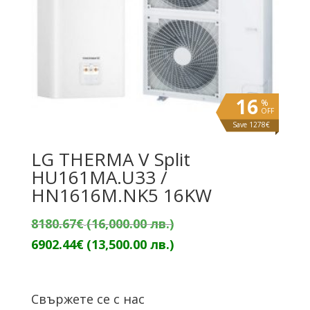
16
%
OFF
Save 1278€
LG THERMA V Split
HU161MA.U33 /
HN1616M.NK5 16KW
Original
8180.67
€
(16,000.00 лв.)
price
Текущата
6902.44
€
(13,500.00 лв.)
was:
цена
8180.67€
е:
Свържете се с нас
(16,000.00
6902.44€