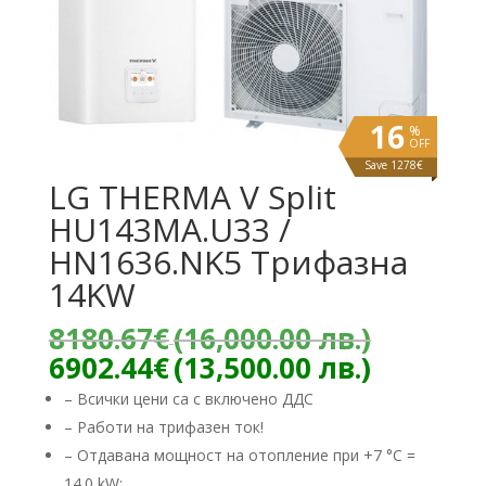
16
%
OFF
Save 1278€
LG THERMA V Split
HU143MA.U33 /
HN1636.NK5 Трифазна
14KW
Origina
8180.67
€
(16,000.00 лв.)
price
Текуща
6902.44
€
(13,500.00 лв.)
was:
цена
– Всички цени са с включено ДДС
8180.67
е:
– Работи на трифазен ток!
(16,000
6902.44
лв.).
– Отдавана мощност на отопление при +7 °C =
(13,500.
14.0 kW;