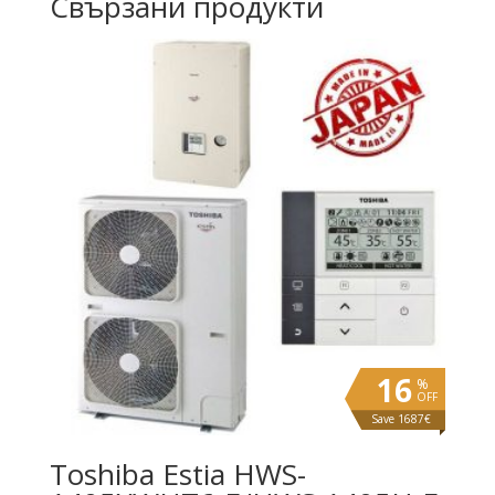
Свързани продукти
16
%
OFF
Save 1687€
Toshiba Estia HWS-