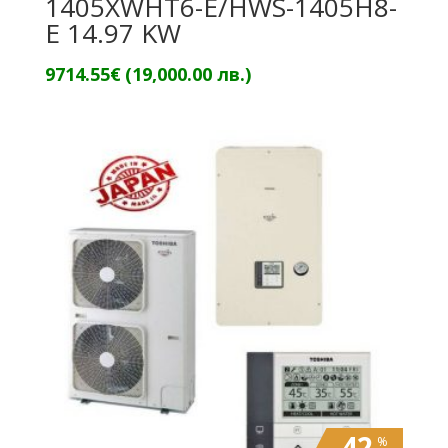
1405XWHT6-E/HWS-1405H8-
E 14.97 KW
9714.55
€
(19,000.00 лв.)
42
%