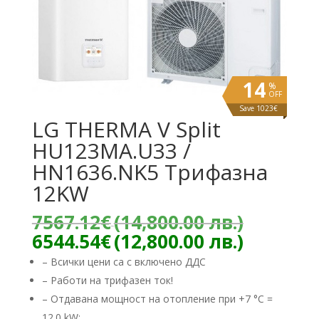
14
%
OFF
Save 1023€
LG THERMA V Split
HU123MA.U33 /
HN1636.NK5 Трифазна
12KW
Origina
7567.12
€
(14,800.00 лв.)
price
Текуща
6544.54
€
(12,800.00 лв.)
was:
цена
– Всички цени са с включено ДДС
7567.12
е:
– Работи на трифазен ток!
(14,800
6544.54
лв.).
– Отдавана мощност на отопление при +7 °C =
(12,800.
12.0 kW;