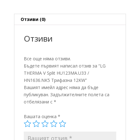
Трифазна
12KW
Отзиви (0)
Отзиви
Все още няма отзиви.
Бъдете първият написал отзив за “LG
THERMA V Split HU123MA.U33 /
HN1636.NK5 Трифазна 12KW”
Вашият имейл адрес няма да бъде
публикуван.
Задължителните полета са
отбелязани с
*
Вашата оценка
*