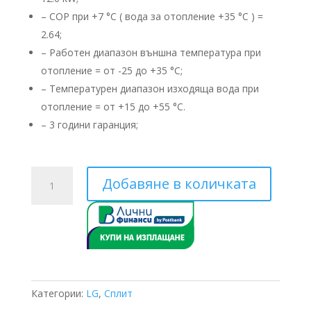
лв.).
– COP при +7 °C ( вода за отопление +35 °C ) =
2.64;
– Работен диапазон външна температура при
отопление = от -25 до +35 °C;
– Температурен диапазон изходяща вода при
отопление = от +15 до +55 °C.
– 3 години гаранция;
количество
Добавяне в количката
за
LG
THERMA
V
Split
HU123MA.U33
/
Категории:
LG
,
Сплит
HN1636.NK5