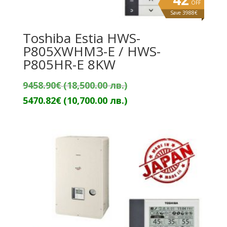
OFF
Save 3988€
Toshiba Estia HWS-
P805XWHM3-E / HWS-
P805HR-E 8KW
Original
9458.90
€
(18,500.00 лв.)
price
Текущата
5470.82
€
(10,700.00 лв.)
was:
цена
9458.90€
е:
(18,500.00
5470.82€
лв.).
(10,700.00
лв.).