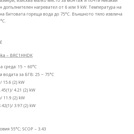
азмери, изисква малко място за монтаж и почти никакви
н допълнителен нагревател от 6 или 9 kW. Температура на
 на битовата гореща вода до 75°С. Външното тяло извлича
°С.
W
oka – BRC1HHDK
 среда: 15 ~ 60°С
 водата за БГВ: 25 ~ 75°С
 15.6 (2) kW
5(1)/ 4.21 (2) kW
 11.9 (2) kW
2(1)/ 3.97 (2) kW
овия 55°C; SCOP – 3.43