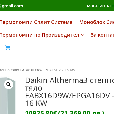
магазин за 
i@gmail.com
Термопомпи Сплит Система
Моноблок Си
Термопомпи по Производител
За конта

 стенно тяло EABX16D9W/EPGA16DV – 16 KW
Daikin Altherma3 стенн
тяло
EABX16D9W/EPGA16DV 
16 KW
10925.80
€
(21,369.00 лв.)