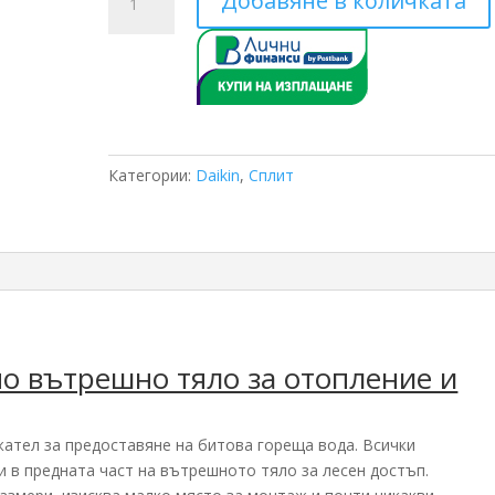
Добавяне в количката
за
Daikin
Altherma3
стенно
тяло
EABX16D9W/EPGA16DV
-
Категории:
Daikin
,
Сплит
16
KW
но вътрешно тяло за отопление и
ател за предоставяне на битова гореща вода. Всички
 в предната част на вътрешното тяло за лесен достъп.