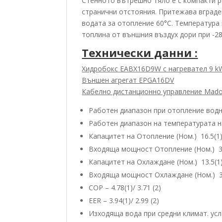
Стенното вътрешно тяло е с компакти р
странични отстояния. Притежава вграде
водата за отопление 60°С. Температура
топлина от външния въздух дори при -28
Технически данни :
Хидробокс EABX16D9W с нагревател 9 k
Външен агрегат EPGA16DV
Кабелно дистанционно управление Mad
Работен диапазон при отопление водна
Работен диапазон на температурата на
Капацитет на Отопление (Ном.) 16.5(1)/
Входяща мощност Отопление (Ном.) 3.4
Капацитет на Охлаждане (Ном.) 13.5(1)/
Входяща мощност Охлаждане (Ном.) 3.4
COP – 4.78(1)/ 3.71 (2)
EER – 3.94(1)/ 2.99 (2)
Изходяща вода при средни климат. усл