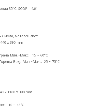
овия 35°C; SCOP – 4.61
 – Смола, метален лист
х 440 х 390 mm
трана Мин.~Макс. 15 ~ 60°С
Гореща Вода Мин.~Макс. 25 ~ 75°С
440 х 1160 х 380 mm
кс. 10 ~ 43°С