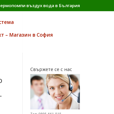
термопомпи въздух вода в България
стема
кт – Магазин в София
Свържете се с нас
о
–
Тел: 0895-661-515