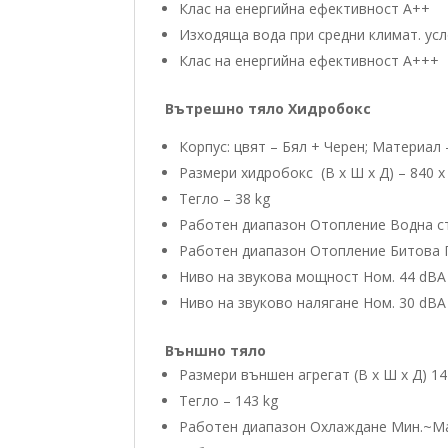
Клас на енергийна ефективност А++
Изходяща вода при средни климат. усл
Клас на енергийна ефективност А+++
Вътрешно тяло Хидробокс
Корпус: цвят – Бял + Черен; Материал
Размери хидробокс (В х Ш х Д) – 840 
Тегло – 38 kg
Работен диапазон Отопление Водна с
Работен диапазон Отопление Битова 
Ниво на звукова мощност Ном. 44 dBA
Ниво на звуковo налягане Ном. 30 dBA
Външно тяло
Размери външен агрегат (В х Ш х Д) 1
Тегло – 143 kg
Работен диапазон Охлаждане Мин.~Ма