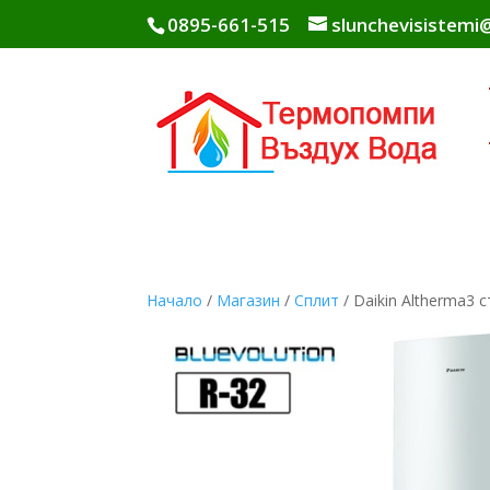
0895-661-515
slunchevisistem
Начало
/
Магазин
/
Сплит
/ Daikin Altherma3