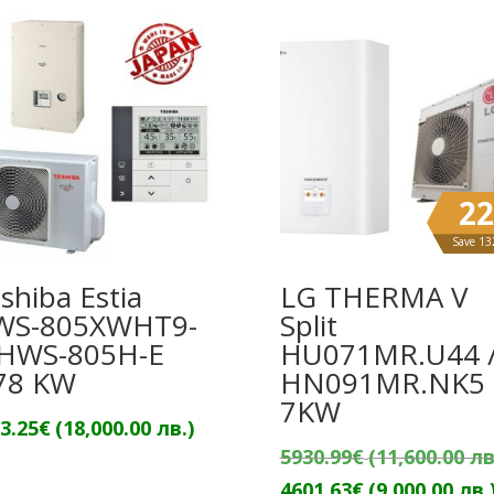
22
Save 1
shiba Estia
LG THERMA V
WS-805XWHT9-
Split
HWS-805H-E
HU071MR.U44 
78 KW
HN091MR.NK5
7KW
3.25
€
(18,000.00 лв.)
5930.99
€
(11,600.00 лв
4601.63
€
(9,000.00 лв.