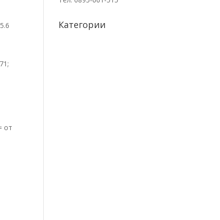
Категории
5.6
71;
= от