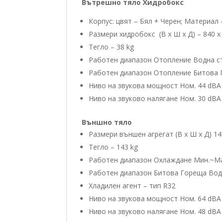
Вътрешно тяло Хидробокс
Корпус: цвят – Бял + Черен; Материал
Размери хидробокс (В х Ш х Д) – 840 
Тегло – 38 kg
Работен диапазон Отопление Водна с
Работен диапазон Отопление Битова 
Ниво на звукова мощност Ном. 44 dBA
Ниво на звуковo налягане Ном. 30 dBA
Външно тяло
Размери външен агрегат (В х Ш х Д) 1
Тегло – 143 kg
Работен диапазон Охлаждане Мин.~Ма
Работен диапазон Битова Гореща Вода
Хладилен агент – тип R32
Ниво на звукова мощност Ном. 64 dBA
Ниво на звуковo налягане Ном. 48 dBA