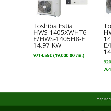
Toshiba Estia
To
HWS-1405XWHT6-
H
E/HWS-1405H8-E
1
14.97 KW
E/
14
9714.55
€
(19,000.00 лв.)
920
761
термоп