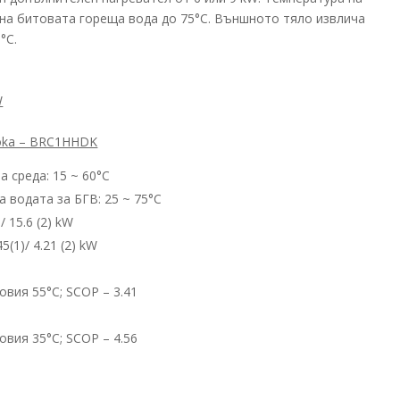
 на битовата гореща вода до 75°С. Външното тяло извлича
°С.
W
oka – BRC1HHDK
 среда: 15 ~ 60°С
 водата за БГВ: 25 ~ 75°С
 15.6 (2) kW
(1)/ 4.21 (2) kW
овия 55°C; SCOP – 3.41
овия 35°C; SCOP – 4.56