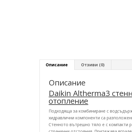
Описание
Отзиви (0)
Описание
Daikin Altherma3 стен
отопление
Подходяща за комбиниране с водсъдърж
хидравлични компоненти са разположени
Стенното вътрешно тяло е с компакти р
странични отстояния. Притежава вграде