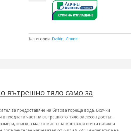
Daikin
Altherma3
стенно
тяло
EABH16D6V/EPGA16DV
само
Категории:
Daikin
,
Сплит
отопление
-
16
KW
но вътрешно тяло само за
ател за предоставяне на битова гореща вода. Всички
 в предната част на вътрешното тяло за лесен достъп.
азмери, изисква малко място за монтаж и почти никакви
н допълнителен нагревател от 6 или 9 kW. Температура на