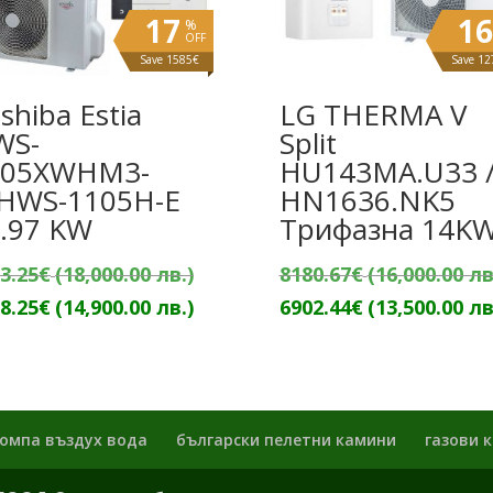
17
16
%
OFF
Save 1585€
Save 1
shiba Estia
LG THERMA V
WS-
Split
405XWHM3-
HU143MA.U33 
HWS-1105H-E
HN1636.NK5
.97 KW
Трифазна 14K
Original
3.25
€
(18,000.00 лв.)
8180.67
€
(16,000.00 лв
price
Текущата
8.25
€
(14,900.00 лв.)
6902.44
€
(13,500.00 лв
was:
цена
9203.25€
е:
(18,000.00
7618.25€
лв.).
(14,900.00
омпа въздух вода
български пелетни камини
газови 
лв.).