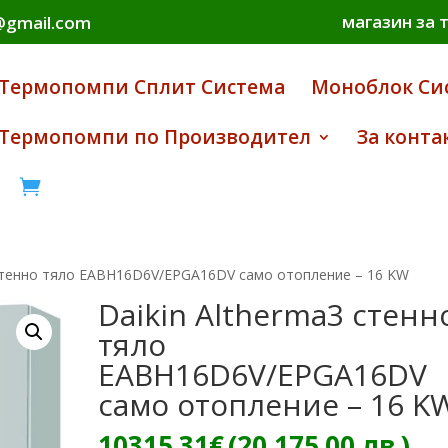
магазин за 
i@gmail.com
Термопомпи Сплит Система
Моноблок Си
Термопомпи по Производител
За конта

 стенно тяло EABH16D6V/EPGA16DV само отопление – 16 KW
Daikin Altherma3 стенн
тяло
EABH16D6V/EPGA16DV
само отопление – 16 K
10315.31
€
(20,175.00 лв.)