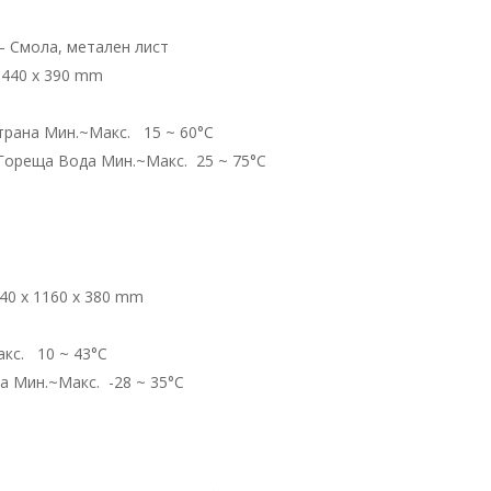
 – Смола, метален лист
х 440 х 390 mm
трана Мин.~Макс. 15 ~ 60°С
Гореща Вода Мин.~Макс. 25 ~ 75°С
440 х 1160 х 380 mm
кс. 10 ~ 43°С
 Мин.~Макс. -28 ~ 35°С