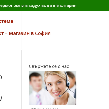
термопомпи въздух вода в България
стема
кт – Магазин в София
Свържете се с нас
о
W
Тел: 0895-661-515