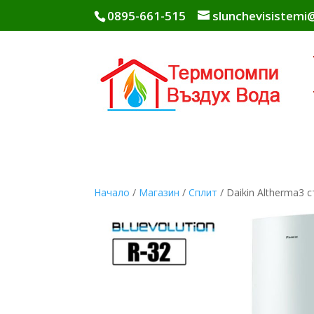
0895-661-515
slunchevisistem
Начало
/
Магазин
/
Сплит
/ Daikin Altherma3