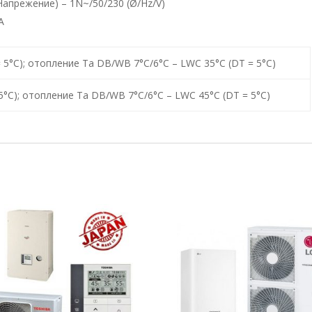
Напрежение) – 1N~/50/230 (Ø/Hz/V)
А
 5°C); отопление Ta DB/WB 7°C/6°C – LWC 35°C (DT = 5°C)
5°C); отопление Ta DB/WB 7°C/6°C – LWC 45°C (DT = 5°C)