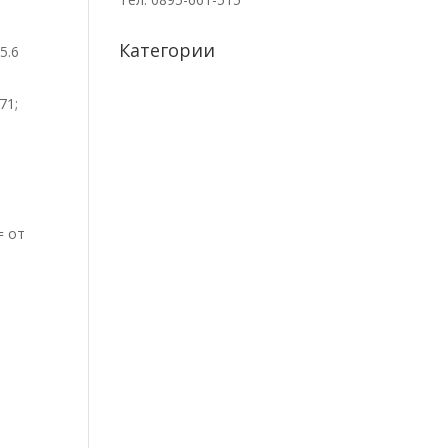
Категории
5.6
71;
= от