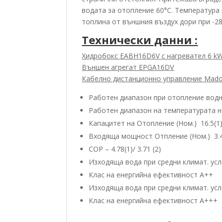
водата за отопление 60°С. Температура
топлина от външния въздух дори при -28
Технически данни :
Хидробокс EABH16D6V с нагревател 6 k
Външен агрегат EPGA16DV
Кабелно дистанционно управление Mad
Работен диапазон при отопление водна
Работен диапазон на температурата на
Капацитет на Отопление (Ном.) 16.5(1)/
Входяща мощност Отпление (Ном.) 3.45
COP – 4.78(1)/ 3.71 (2)
Изходяща вода при средни климат. усл
Клас на енергийна ефективност А++
Изходяща вода при средни климат. усл
Клас на енергийна ефективност А+++