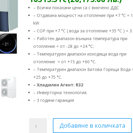
– Всички показани цени са с вкючено ДДС
– Отдавана мощност на отопление при +7 °C = 1
kW
– COP при +7 °C ( вода за отопление +35 °C ) = 3.
– Работен диапазон външна температура при
отопление = от -28 до +24 °C;
– Температурен диапазон изходяща вода при
отопление = от +15 до +60 °C.
– Температурен диапазон Битова Гореща Вода 
+25 до +75 °C.
– Хладилен Агент: R32
– ​Инверторна технология.
– 3 години гаранция
количество
Добавяне в количката
за