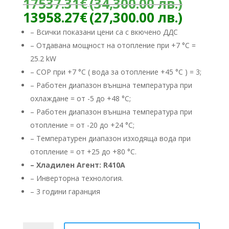
Origin
17537.31
€
(34,300.00 лв.)
price
Текущ
13958.27
€
(27,300.00 лв.)
was:
цена
– Всички показани цени са с вкючено ДДС
17537
е:
– Отдавана мощност на отопление при +7 °C =
(34,30
13958.
лв.).
25.2 kW
(27,300
лв.).
– COP при +7 °C ( вода за отопление +45 °C ) = 3;
– Работен диапазон външна температура при
охлаждане = от -5 до +48 °C;
– Работен диапазон външна температура при
отопление = от -20 до +24 °C;
– Температурен диапазон изходяща вода при
отопление = от +25 до +80 °C.
– Хладилен Агент: R410А
– ​Инверторна технология.
– 3 години гаранция
количество