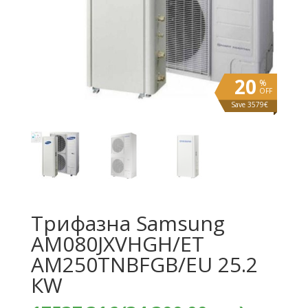
20
%
OFF
Save 3579€
Трифазна Samsung
AM080JXVHGH/ET
AM250TNBFGB/EU 25.2
КW