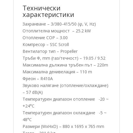
Технически
характеристики
Захранване – 3/380-415/50 (φ, V, Hz)
Отоплителна мощност – 25.2 kW
Отопление COP – 3.00
Компресор – SSC Scroll
Вентилатор тип – Propeller
Тръби Φ, mm (газ/течност) – 19.05 / 9.52
Максимална дължина тръбен път – 220m
Максимална денивелация – 110 m
Фреон – R410А
Звуково налягане (отопление/oхлаждане)
– 57 dB(A)
Температурен диапазон отопление -20 ~
+24°C
Температурен диапазон охлаждане -5 ~
48°C
Размери (WxHxD) – 880 x 1695 x 765 mm