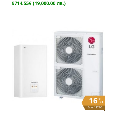
9714.55
€
(19,000.00 лв.)
16
%
OFF
Save 1278€