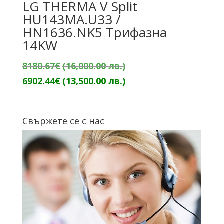
LG THERMA V Split
HU143MA.U33 /
HN1636.NK5 Трифазна
14KW
Original
8180.67
€
(16,000.00 лв.)
price
Текущата
6902.44
€
(13,500.00 лв.)
was:
цена
8180.67€
е:
Свържете се с нас
(16,000.00
6902.44€
лв.).
(13,500.00
лв.).