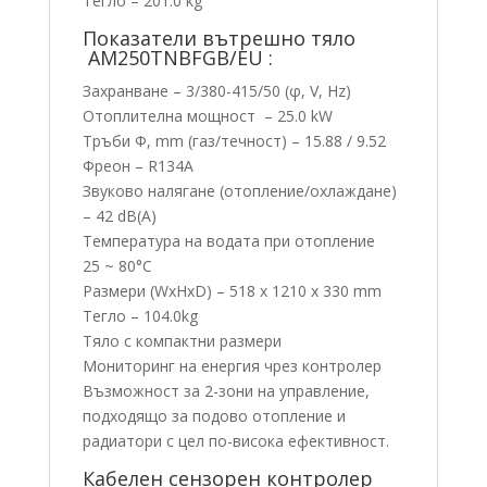
Тегло – 201.0 kg
Показатели вътрешно тяло
AM250TNBFGB/EU :
Захранване – 3/380-415/50 (φ, V, Hz)
Отоплителна мощност – 25.0 kW
Тръби Φ, mm (газ/течност) – 15.88 / 9.52
Фреон – R134А
Звуково налягане (отопление/oхлаждане)
– 42 dB(A)
Температура на водата при отопление
25 ~ 80°C
Размери (WxHxD) – 518 x 1210 x 330 mm
Тегло – 104.0kg
Тяло с компактни размери
Мониторинг на енергия чрез контролер
Възможност за 2-зони на управление,
подходящо за подово отопление и
радиатори с цел по-висока ефективност.
Кабелен сензорен контролер