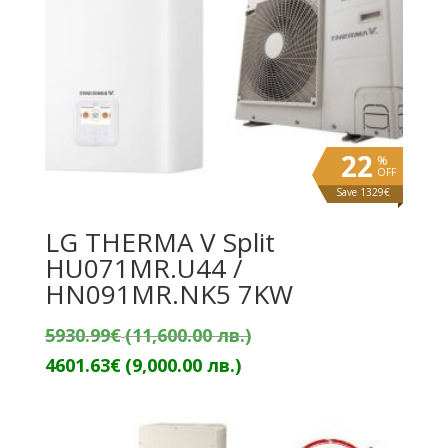
22
%
OFF
Save 1329€
LG THERMA V Split
HU071MR.U44 /
HN091MR.NK5 7KW
Original
5930.99
€
(11,600.00 лв.)
Текущата
price
4601.63
€
(9,000.00 лв.)
цена
was:
е:
5930.99€