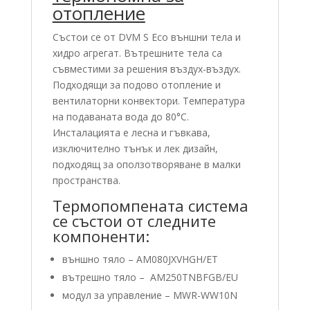
отопление
Състои се от DVM S Eco външни тела и
хидро агрегат. Вътрешните тела са
съвместими за решения въздух-въздух.
Подходящи за подово отопление и
вентилаторни конвектори. Температура
на подаваната вода до 80°C.
Инсталацията е лесна и гъвкава,
изключително тънък и лек дизайн,
подходящ за оползотворяване в малки
пространства.
Термопомпената система
се състои от следните
компоненти:
външно тяло – AM080JXVHGH/ET
вътрешно тяло – AM250TNBFGB/EU
модул за управление – MWR-WW10N