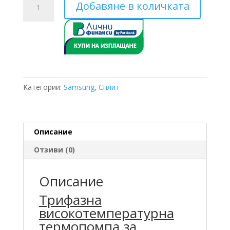
Добавяне в количката
за
Трифазна
Samsung
AM080JXVHGH/ET
AM250TNBFGB/EU
25.2
КW
Категории:
Samsung
,
Сплит
Описание
Отзиви (0)
Описание
Трифазна
високотемпературна
термопомпа за