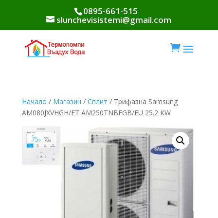
0895-661-515
slunchevisistemi@gmail.com

Начало
/
Магазин
/
Сплит
/ Трифазна Samsung
AM080JXVHGH/ET AM250TNBFGB/EU 25.2 КW