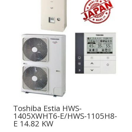
4601.63€
(11,600.00
(9,000.00
лв.).
лв.).
Toshiba Estia HWS-
1405XWHT6-E/HWS-1105H8-
E 14.82 KW