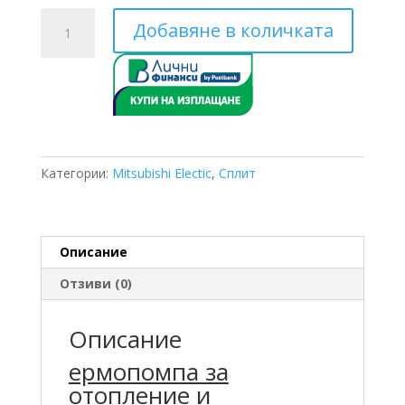
количество
Добавяне в количката
за
Трифазна
Mitsubishi
Electric
PUHZ-
SHW80YAA
/
Категории:
Mitsubishi Electic
,
Сплит
ERSC-
VM2D
8
KW
Описание
Отзиви (0)
Описание
ермопомпа за
отопление и