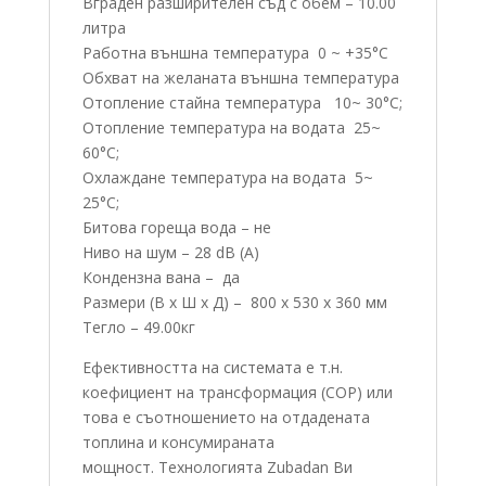
Вграден разширителен съд с обем – 10.00
литра
Работна външна температура 0 ~ +35°C
Обхват на желаната външна температура
Отопление стайна температура 10~ 30°C;
Отопление температура на водата 25~
60°C;
Охлаждане температура на водата 5~
25°C;
Битова гореща вода – не
Ниво на шум – 28 dB (A)
Кондензна вана – да
Размери (В x Ш x Д) – 800 x 530 x 360 мм
Тегло – 49.00кг
Ефективността на системата е т.н.
коефициент на трансформация (COP) или
това е съотношението на отдадената
топлина и консумираната
мощност. Технологията Zubadan Ви