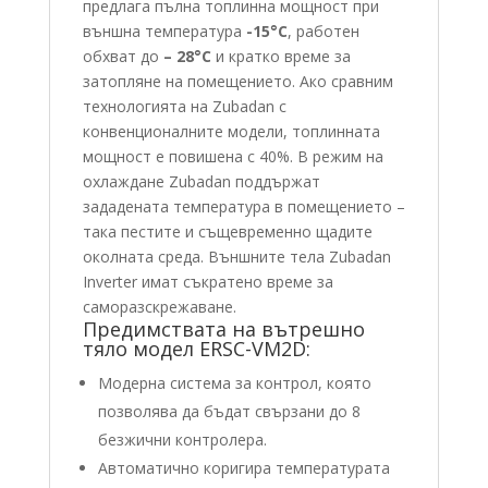
предлага пълна топлинна мощност при
външна температура
-15°С
, работен
обхват до
– 28°C
и кратко време за
затопляне на помещението. Ако сравним
технологията на Zubadan с
конвенционалните модели, топлинната
мощност е повишена с 40%. В режим на
охлаждане Zubadan поддържат
зададената температура в помещението –
така пестите и същевременно щадите
околната среда. Външните тела Zubadan
Inverter имат съкратено време за
саморазскрежаване.
Предимствата на вътрешно
тяло модел ERSC-VM2D:
Модерна система за контрол, която
позволява да бъдат свързани до 8
безжични контролера.
Автоматично коригира температурата