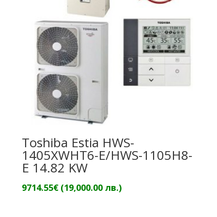
Toshiba Estia HWS-
1405XWHT6-E/HWS-1105H8-
E 14.82 KW
9714.55
€
(19,000.00 лв.)