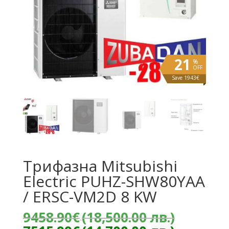
21
%
OFF
Save 1943€
Трифазна Mitsubishi
Electric PUHZ-SHW80YAA
/ ERSC-VM2D 8 KW
Origina
9458.90
€
(18,500.00 лв.)
price