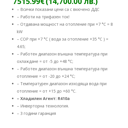
Текуща
7515.99
€
(14,700.00 лв.)
was:
цена
– Всички показани цени са с вкючено ДДС
9458.90
е:
– Работи на трифазен ток!
(18,500
7515.99
лв.).
– Отдавана мощност на отопление при +7 °C = 8
(14,700.
лв.).
kW
– COP при +7 °C ( вода за отопление +35 °C ) =
4.65;
– Работен диапазон външна температура при
охлаждане = от -5 до +48 °C;
– Работен диапазон външна температура при
отопление = от -20 до +24 °C;
– Температурен диапазон изходяща вода при
отопление = от +15 до +60 °C.
– Хладилен Агент: R410a
– ​Инверторна технология.
– 3 години гаранция