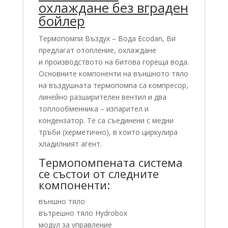
охлаждане без вграден
бойлер
Tермопомпи Въздух – Вода Ecodan, Ви
предлагат отопление, охлаждане
и производството на битова гореща вода.
Основните компоненти на външното тяло
на въздушната термопомпа са компресор,
линейно разширителен вентил и два
топлообменника – изпарител и
кондензатор. Те са съединени с медни
тръби (херметично), в които циркулира
хладилният агент.
Термопомпената система
се състои от следните
компоненти:
външно тяло
вътрешно тяло Hydrobox
модул за управление