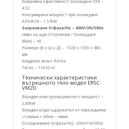
Енергийна ефективност охлаждане EER –
4.52
Консумирана мощност при охлаждане
A35/W18 – 1.57kW
Захранване V/фаза/Hz – 400V/3N/50Hz
Ниво на шум Отопление / Охлаждане
dB(A) – 45
Размери (В x Ш x Д) – 1020 x 1050 x 480
мм
Хладилен Агент R410a
Тегло – 116.00 кг.
Технически характеристики
вътрешното тяло модел ERSC-
VM2D
Вграден електронагревател с мощност –
2.00kW
Вграден водосъдържател от неръждаема
стомана с обем – няма
Ел.захранване (V/фаза/Hz)- 230V/1N/50Hz