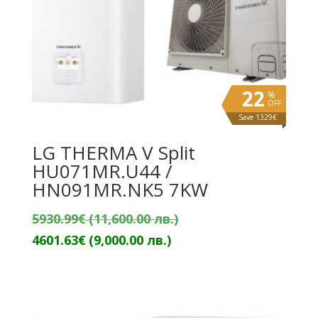
22
%
OFF
Save 1329€
LG THERMA V Split
HU071MR.U44 /
HN091MR.NK5 7KW
Original
5930.99
€
(11,600.00 лв.)
Текущата
price
4601.63
€
(9,000.00 лв.)
цена
was:
е:
5930.99€
4601.63€
(11,600.00