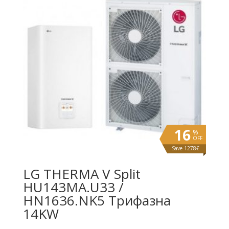
(9,000.00
лв.).
лв.).
16
%
OFF
Save 1278€
LG THERMA V Split
HU143MA.U33 /
HN1636.NK5 Трифазна
14KW