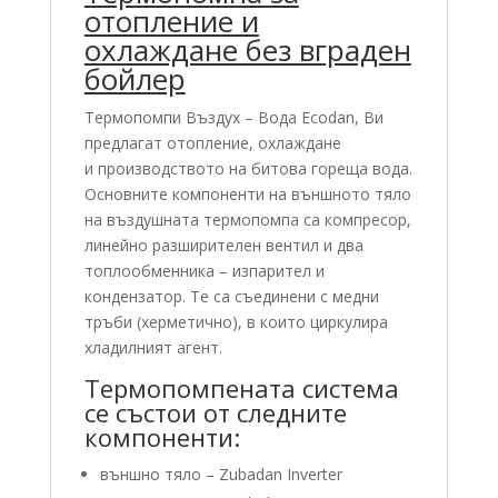
отопление и
охлаждане без вграден
бойлер
Tермопомпи Въздух – Вода Ecodan, Ви
предлагат отопление, охлаждане
и производството на битова гореща вода.
Основните компоненти на външното тяло
на въздушната термопомпа са компресор,
линейно разширителен вентил и два
топлообменника – изпарител и
кондензатор. Те са съединени с медни
тръби (херметично), в които циркулира
хладилният агент.
Термопомпената система
се състои от следните
компоненти:
външно тяло – Zubadan Inverter