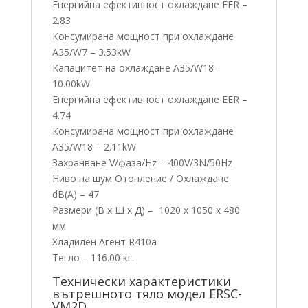
Енергийна ефективност охлаждане EER –
2.83
Консумирана мощност при охлаждане
A35/W7 – 3.53kW
Капацитет на охлаждане A35/W18-
10.00kW
Енергийна ефективност охлаждане EER –
4.74
Консумирана мощност при охлаждане
A35/W18 – 2.11kW
Захранване V/фаза/Hz – 400V/3N/50Hz
Ниво на шум Отопление / Охлаждане
dB(A) – 47
Размери (В x Ш x Д) – 1020 x 1050 x 480
мм
Хладилен Агент R410a
Тегло – 116.00 кг.
Технически характеристики
вътрешното тяло модел ERSC-
VM2D