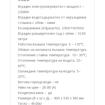
Вграден електронагревател с мощност –
2.00kW
Вграден водосъдържател от неръждаема
стомана с обем – няма
Ел.захранване (V/фаза/Hz)- 230V/1N/50Hz
Вграден разширителен съд с обем – 10.00
литра
Работна външна температура 0 ~ +35°C
Обхват на желаната външна температура
Отопление стайна температура 10~ 30°C;
Отопление температура на водата 25~
60°C;
Охлаждане температура на водата 5~
25°C;
Битова гореща вода – не
Ниво на шум – 28 dB (A)
Кондензна вана – да
Размери (В x Ш x Д) – 800 x 530 x 360 мм
Тегло – 49.00кг