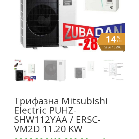
14
%
OFF
Save 1329€
Трифазна Mitsubishi
Electric PUHZ-
SHW112YАA / ERSC-
VM2D 11.20 KW