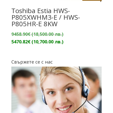
Toshiba Estia HWS-
P805XWHM3-E / HWS-
P805HR-E 8KW
Original
9458.90
€
(18,500.00 лв.)
price
Текущата
5470.82
€
(10,700.00 лв.)
was:
цена
9458.90€
е:
Свържете се с нас
(18,500.00
5470.82€
лв.).
(10,700.00
лв.).