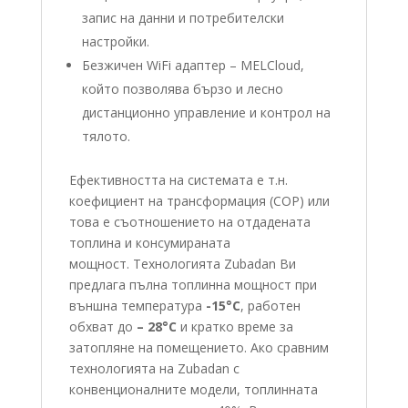
запис на данни и потребителски
настройки.
Безжичен WiFi адаптер – MELCloud,
който позволява бързо и лесно
дистанционно управление и контрол на
тялото.
Ефективността на системата е т.н.
коефициент на трансформация (COP) или
това е съотношението на отдадената
топлина и консумираната
мощност. Технологията Zubadan Ви
предлага пълна топлинна мощност при
външна температура
-15°С
, работен
обхват до
– 28°C
и кратко време за
затопляне на помещението. Ако сравним
технологията на Zubadan с
конвенционалните модели, топлинната