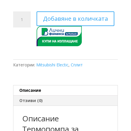
количество
Добавяне в количката
за
Трифазна
Mitsubishi
Electric
PUHZ-
SHW112YАA
/
Категории:
Mitsubishi Electic
,
Сплит
ERSC-
VM2D
11.20
KW
Описание
Отзиви (0)
Описание
Термопомпа за