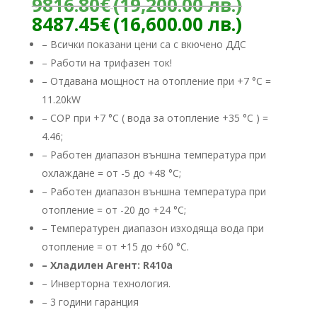
Origina
9816.80
€
(19,200.00 лв.)
price
Текуща
8487.45
€
(16,600.00 лв.)
was:
цена
– Всички показани цени са с вкючено ДДС
9816.80
е:
– Работи на трифазен ток!
(19,200
8487.45
лв.).
– Отдавана мощност на отопление при +7 °C =
(16,600.
лв.).
11.20kW
– COP при +7 °C ( вода за отопление +35 °C ) =
4.46;
– Работен диапазон външна температура при
охлаждане = от -5 до +48 °C;
– Работен диапазон външна температура при
отопление = от -20 до +24 °C;
– Температурен диапазон изходяща вода при
отопление = от +15 до +60 °C.
– Хладилен Агент: R410a
– ​Инверторна технология.
– 3 години гаранция