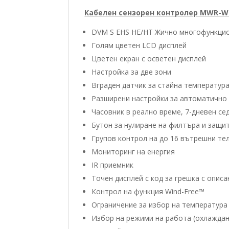
Кабелен сензорен контролер MWR-W
DVM S EHS HE/HT Жично многофункцио
Голям цветен LCD дисплей
Цветен екран с oсветен дисплей
Настройка за две зони
Вграден датчик за стайна температур
Разширени настройки за автоматично
Часовник в реално време, 7-дневен с
Бутон за нулиране на филтъра и защи
Групов контрол на до 16 вътрешни те
Мониторинг на енергия
IR приемник
Точен дисплей с код за грешка с описа
Контрол на функция Wind-Free™
Ограничение за избор на температура
Избор на режими на работа (охлажда