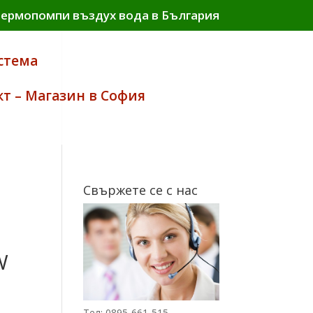
термопомпи въздух вода в България
стема
кт – Магазин в София
Свържете се с нас
W
iginal
ice
кущата
Тел: 0895-661-515