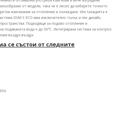
а нейната оптимална употреба към нови и вече изградени
азнообразие от модели, така че е лесно да изберете точното
кретни изисквания за отопление и охлаждане. Инсталацията е
система DVM S ECO има изключително тънък и лек дизайн,
 пространства. Подходящи за подово отопление и
а подаваната вода е до 50°C. Интегрирана система за контрол.
ния въздух-въздух.
а се състои от следните
50Hz