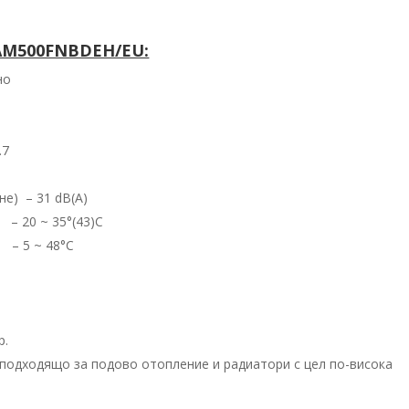
AM500FNBDEH/EU:
но
.7
е) – 31 dB(A)
 – 20 ~ 35°(43)C
 – 5 ~ 48°C
р.
 подходящо за подово отопление и радиатори с цел по-висока