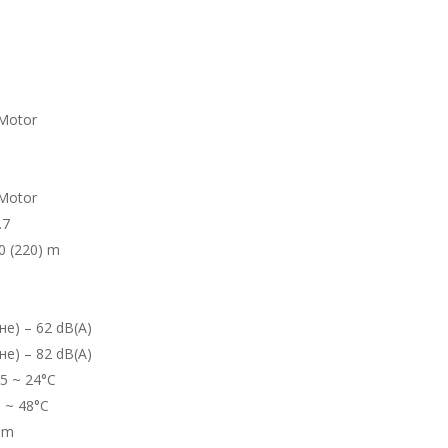
Motor
Motor
.7
 (220) m
е) – 62 dB(A)
е) – 82 dB(A)
5 ~ 24°C
 ~ 48°C
mm