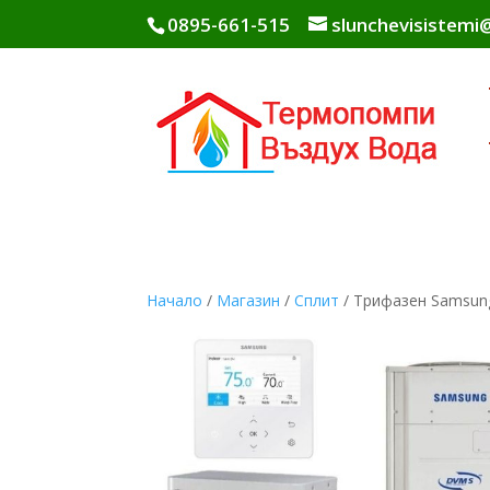
0895-661-515
slunchevisistem
Начало
/
Магазин
/
Сплит
/ Трифазен Samsu