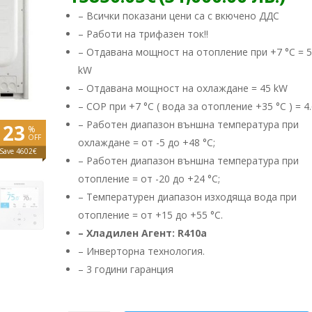
wa
це
– Всички показани цени са с вкючено ДДС
20
е:
– Работи на трифазен ток!!
(4
15
лв
– Отдавана мощност на отопление при +7 °C = 
(31
лв.
kW
– Отдавана мощност на охлаждане = 45 kW
– COP при +7 °C ( вода за отопление +35 °C ) = 4.
– Работен диапазон външна температура при
23
%
OFF
охлаждане = от -5 до +48 °C;
Save 4602€
– Работен диапазон външна температура при
отопление = от -20 до +24 °C;
– Температурен диапазон изходяща вода при
отопление = от +15 до +55 °C.
– Хладилен Агент: R410a
– ​Инверторна технология.
– 3 години гаранция