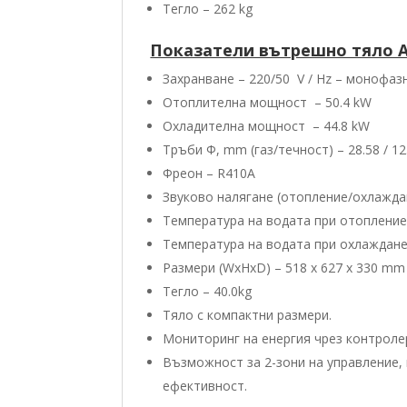
Тегло – 262 kg
Показатели вътрешно тяло 
Захранване – 220/50 V / Hz – монофаз
Отоплителна мощност – 50.4 kW
Охладителна мощност – 44.8 kW
Тръби Φ, mm (газ/течност) – 28.58 / 12
Фреон – R410А
Звуково налягане (отопление/oхлаждан
Температура на водата при отопление
Температура на водата при охлаждане
Размери (WxHxD) – 518 x 627 x 330 mm
Тегло – 40.0kg
Тяло с компактни размери.
Мониторинг на енергия чрез контроле
Възможност за 2-зони на управление,
ефективност.