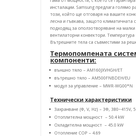
гама от мощности, с което се гарантир
инсталации. Samsung предлага голямо р
този, който ще отговаря на вашите кон
лесна и гъвкава, защото климатичната 
подходящ за оползотворяване на малки
вентилаторни конвектори. Температура н
Вътрешните тела са съвместими за реше
Термопомпената систем
компоненти:
външно тяло – AM160JXVHGH/ET
вътрешно тяло – AM500FNBDEH/EU
модул за управление – MWR-WG00*N
Технически характеристики
Захранване (Φ, V, Hz) – 3Ф, 380~415V, 
Отоплителна мощност – 50.4 kW
Охладителна мощност – 45.0 kW
Отопление COP – 4.69