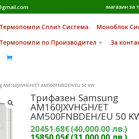
магазин за 
i@gmail.com
Термопомпи Сплит Система
Моноблок Си
Термопомпи по Производител
За конта

ng AM160JXVHGH/ET AM500FNBDEH/EU 50 KW
Трифазен Samsung
AM160JXVHGH/ET
AM500FNBDEH/EU 50 K
Or
20451.68
€
(40,000.00 лв.)
pr
Те
15850.05
€
(31,000.00 лв.)