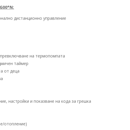
G00*N:
нално дистанционно управление
а
 превключване на термопомпата
едмичен таймер
та от деца
ла
ние, настройки и показване на кода за грешка
не/отопление)