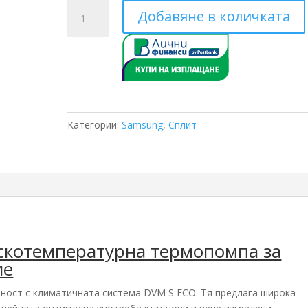
количество
Добавяне в количката
за
Трифазен
Samsung
AM160JXVHGH/ET
AM500FNBDEH/EU
50
KW
Категории:
Samsung
,
Сплит
скотемпературна термопомпа за
ие
ност с климатичната система DVM S ECO. Тя предлага широка