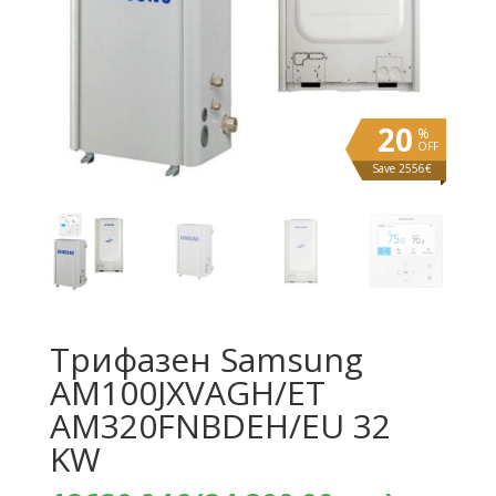
20
%
OFF
Save 2556€
Трифазен Samsung
AM100JXVAGH/ET
AM320FNBDEH/EU 32
KW