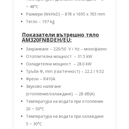
~ 48°C
Размери (WxHxD) – 878 x 1695 x 765 mm
Тегло – 197 kg
Показатели вътрешно тяло
AM320FNBDEH/EU:
Захранване – 220/50 V / Hz – монофазно
Отоплителна мощност – 31.5 kW
Охладителна мощност – 28.0 kW
Тръби Φ, mm (газ/течност) – 22.2 / 9.52
Фреон – R410А
Звуково налягане
(отопление/oхлаждане) – 28 dB(A)
Температура на водата при отопление
20 ~ 50°C
Температура на водата при охлаждане
5 ~ 30°C