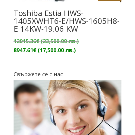
Toshiba Estia HWS-
1405XWHT6-E/HWS-1605H8-
E 14KW-19.06 KW
Original
12015.36
€
(23,500.00 лв.)
Текущата
price
8947.61
€
(17,500.00 лв.)
цена
was:
е:
12015.36€
Свържете се с нас
8947.61€
(23,500.00
(17,500.00
лв.).
лв.).