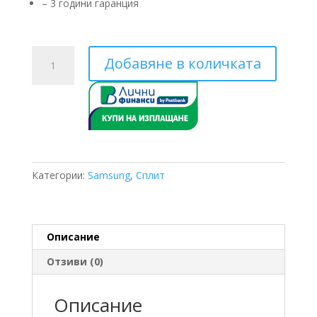
– 3 години гаранция
количество
Добавяне в количката
за
Трифазен
Samsung
AM100JXVAGH/ET
AM320FNBDEH/EU
32
KW
Категории:
Samsung
,
Сплит
Описание
Отзиви (0)
Описание