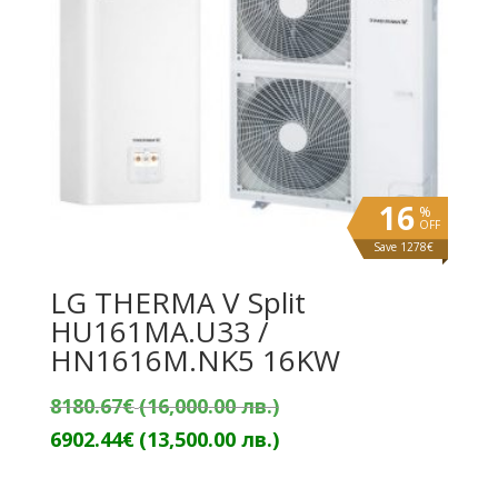
16
%
OFF
Save 1278€
LG THERMA V Split
HU161MA.U33 /
HN1616M.NK5 16KW
Original
8180.67
€
(16,000.00 лв.)
price
Текущата
6902.44
€
(13,500.00 лв.)
was:
цена