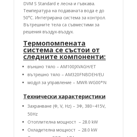
DVM S Standard е лесна и гъвкава.
Температура на подаваната вода е до
50°C. Интегрирана система за контрол.
Вътрешните тела са съвместими за
решения въздух-въздух.
Термопомпената
система се състои от
следните компоненти:
външно тяло – AM100JXVAGH/ET
вътрешно тяло – AM320FNBDEH/EU
модул за управление – MWR-WG00*N
Технически характеристики
Захранване (Φ, V, Hz) – 3Ф, 380~415V,
50Hz
Отоплителна мощност – 28.0 kW
Охладителна мощност – 28.0 kW