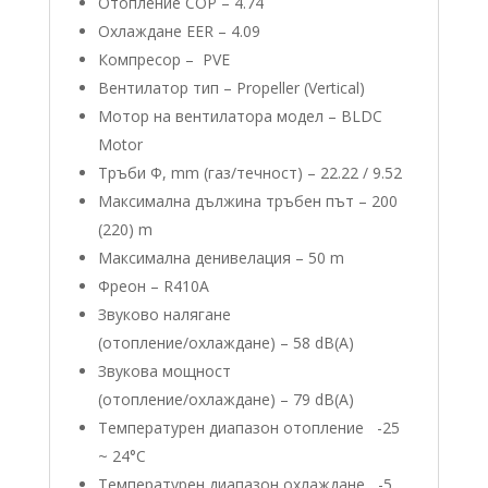
Отопление COP – 4.74
Охлаждане EER – 4.09
Компресор – PVE
Вентилатор тип – Propeller (Vertical)
Мотор на вентилатора модел – BLDC
Motor
Тръби Φ, mm (газ/течност) – 22.22 / 9.52
Максимална дължина тръбен път – 200
(220) m
Максимална денивелация – 50 m
Фреон – R410А
Звуково налягане
(отопление/oхлаждане) – 58 dB(A)
Звукова мощност
(отопление/oхлаждане) – 79 dB(A)
Температурен диапазон отопление -25
~ 24°C
Температурен диапазон охлаждане -5