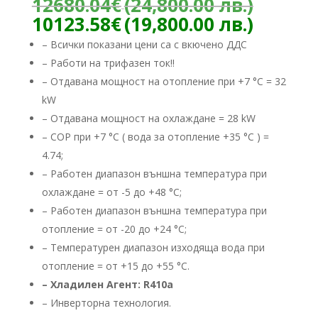
Origin
12680.04
€
(24,800.00 лв.)
price
Текущ
10123.58
€
(19,800.00 лв.)
was:
цена
– Всички показани цени са с вкючено ДДС
12680
е:
– Работи на трифазен ток!!
(24,80
10123.
лв.).
– Отдавана мощност на отопление при +7 °C = 32
(19,800
лв.).
kW
– Отдавана мощност на охлаждане = 28 kW
– COP при +7 °C ( вода за отопление +35 °C ) =
4.74;
– Работен диапазон външна температура при
охлаждане = от -5 до +48 °C;
– Работен диапазон външна температура при
отопление = от -20 до +24 °C;
– Температурен диапазон изходяща вода при
отопление = от +15 до +55 °C.
– Хладилен Агент: R410a
– ​Инверторна технология.