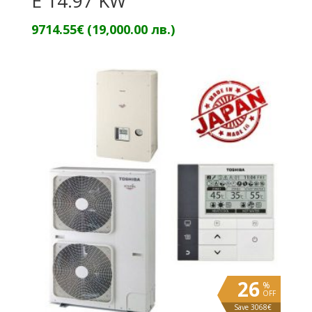
E 14.97 KW
9714.55
€
(19,000.00 лв.)
26
%
OFF
Save 3068€