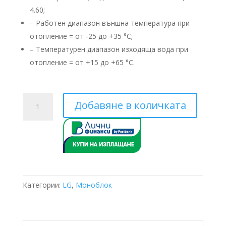
4.60;
– Работен диапазон външна температура при
отопление = от -25 до +35 °C;
– Температурен диапазон изходяща вода при
отопление = от +15 до +65 °C.
количество
Добавяне в количката
за
LG
THERMA
V
S
Monobloc
HM121MR.U34
Категории:
LG
,
Моноблок
12KW