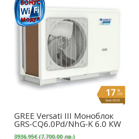
17
%
OFF
Save 665€
GREE Versati III Моноблок
GRS-CQ6.0Pd/NhG-K 6.0 КW
Original
3936.95
€
(7,700.00 лв.)