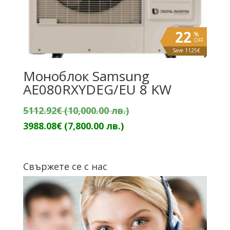
22
%
OFF
Save 1125€
Моноблок Samsung
AE080RXYDEG/EU 8 KW
Original
5112.92
€
(10,000.00 лв.)
Текущата
price
3988.08
€
(7,800.00 лв.)
цена
was:
е:
5112.92€
Свържете се с нас
3988.08€
(10,000.00
(7,800.00
лв.).
лв.).