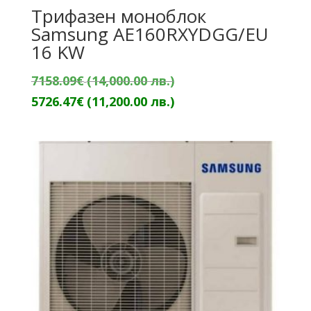
Трифазен моноблок
Samsung AE160RXYDGG/EU
16 KW
Original
7158.09
€
(14,000.00 лв.)
price
Текущата
5726.47
€
(11,200.00 лв.)
was:
цена
7158.09€
е:
(14,000.00
5726.47€
лв.).
(11,200.00
лв.).