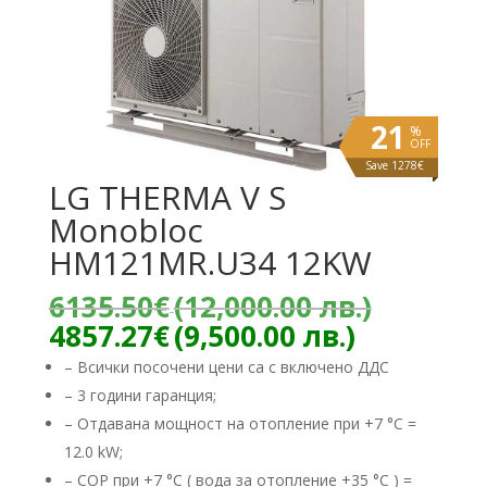
21
%
OFF
Save 1278€
LG THERMA V S
Monobloc
HM121MR.U34 12KW
Origina
6135.50
€
(12,000.00 лв.)
price
Текущат
4857.27
€
(9,500.00 лв.)
was:
цена
– Всички посочени цени са с включено ДДС
6135.50
е:
– 3 години гаранция;
(12,000
4857.27€
лв.).
– Отдавана мощност на отопление при +7 °C =
(9,500.00
лв.).
12.0 kW;
– COP при +7 °C ( вода за отопление +35 °C ) =