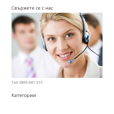
е:
10123.58€
Свържете се с нас
8078.41€
(19,800.00
(15,800.00
лв.).
лв.).
Тел: 0895-661-515
Категории