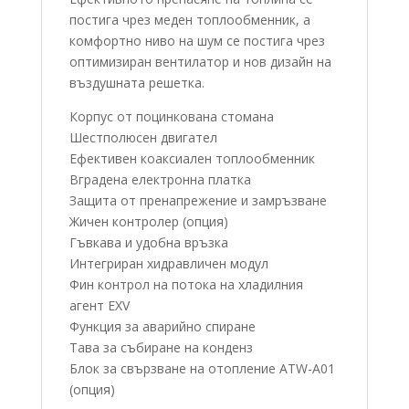
постига чрез меден топлообменник, а
комфортно ниво на шум се постига чрез
оптимизиран вентилатор и нов дизайн на
въздушната решетка.
Корпус от поцинкована стомана
Шестполюсен двигател
Ефективен коаксиален топлообменник
Вградена електронна платка
Защита от пренапрежение и замръзване
Жичен контролер (опция)
Гъвкава и удобна връзка
Интегриран хидравличен модул
Фин контрол на потока на хладилния
агент EXV
Функция за аварийно спиране
Тава за събиране на конденз
Блок за свързване на отопление ATW-A01
(опция)