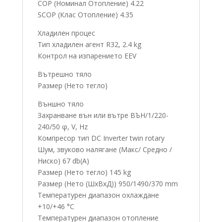
COP (Номинал Отопление) 4.22
SCOP (Клас Отопление) 4.35
Хладилен процес
Тип хладилен агент R32, 2.4 kg
Контрол на изпарението EEV
Вътрешно тяло
Размер (Нето тегло)
Външно тяло
Захранване вън или вътре ВЪН/1/220-
240/50 φ, V, Hz
Компресор тип DC Inverter twin rotary
Шум, звуково налягане (Макс/ Средно /
Ниско) 67 db(A)
Размер (Нето тегло) 145 kg
Размер (Нето (ШxВxД)) 950/1490/370 mm
Температурен диапазон охлаждане
+10/+46 °C
Температурен диапазон отопление