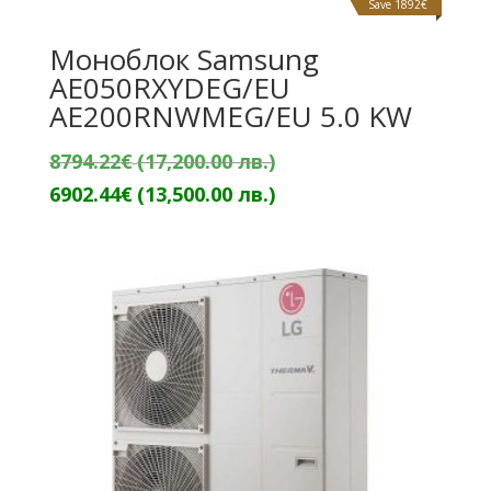
Save 1892€
Моноблок Samsung
AE050RXYDEG/EU
AE200RNWMEG/EU 5.0 KW
Original
8794.22
€
(17,200.00 лв.)
price
Текущата
6902.44
€
(13,500.00 лв.)
was:
цена
8794.22€
е:
(17,200.00
6902.44€
лв.).
(13,500.00
лв.).