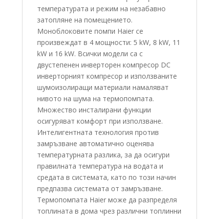
температурата и режим на незабавно
затопляне на помещението.
Моноблоковите помпи Haier се
произвеждат в 4 мощности: 5 kW, 8 kW, 11
kW и 16 kW. Всички модели са с
двустепенен инверторен компресор DC
инверторният компресор и използваните
шумоизолиращи материали намаляват
нивото на шума на термопомпата.
Множество инсталирани функции
осигуряват комфорт при използване.
Интелигентната технология против
замръзване автоматично оценява
температурната разлика, за да осигури
правилната температура на водата и
средата в системата, като по този начин
предпазва системата от замръзване.
Термопомпата Haier може да разпределя
топлината в дома чрез различни топлинни