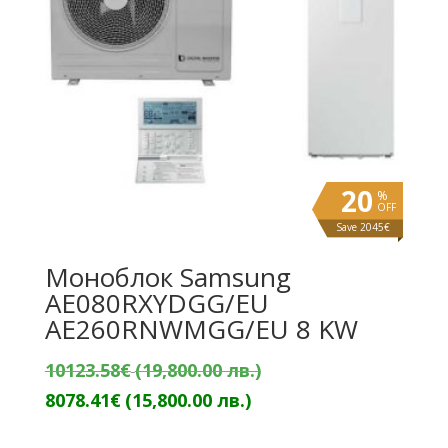
20
%
OFF
Save 2045€
Моноблок Samsung
AE080RXYDGG/EU
AE260RNWMGG/EU 8 KW
Original
10123.58
€
(19,800.00 лв.)
Текущата
price
8078.41
€
(15,800.00 лв.)
цена
was: