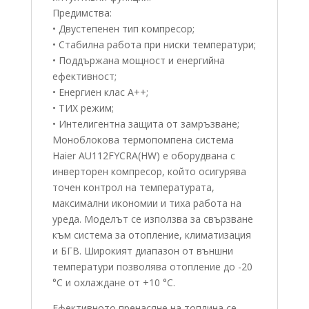
Предимства:
• Двустепенен тип компресор;
• Стабилна работа при ниски температури;
• Поддържана мощност и енергийна
ефективност;
• Енергиен клас А++;
• ТИХ режим;
• Интелигентна защита от замръзване;
Моноблокова термопомпена система
Haier AU112FYCRA(HW) е оборудвана с
инверторен компресор, който осигурява
точен контрол на температурата,
максимални икономии и тиха работа на
уреда. Моделът се използва за свързване
към система за отопление, климатизация
и БГВ. Широкият диапазон от външни
температури позволява отопление до -20
°C и охлаждане от +10 °C.
Ефективното пренасяне на топлина се