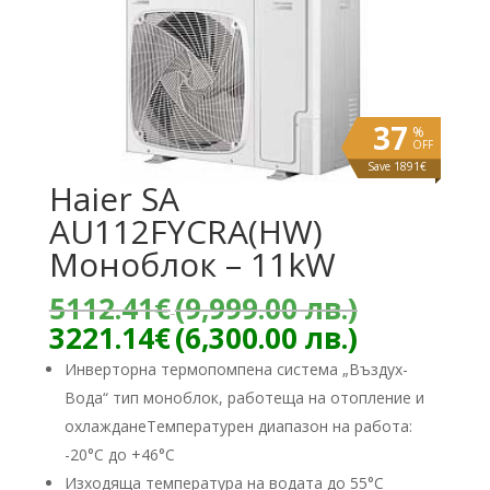
37
%
OFF
Save 1891€
Haier SA
AU112FYCRA(HW)
Моноблок – 11kW
Original
5112.41
€
(9,999.00 лв.)
price
Текущат
3221.14
€
(6,300.00 лв.)
was:
цена
Инверторна термопомпена система „Въздух-
5112.41€
е:
Вода“ тип моноблок, работеща на отопление и
(9,999.00
3221.14€
лв.).
охлажданеТемпературен диапазон на работа:
(6,300.00
лв.).
-20°C до +46°C
Изходяща температура на водата до 55°C