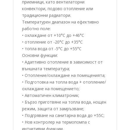
приемници, като вентилаторни
конвектори, подово отопление или
традиционни радиатори.
Температурен диапазон на ефективно
работно поле:
• охлаждане от +10°С до +46°С
• отопление от -20°С до +35°С
• топла вода от -5°С до +55°С
Основни функции:
• Адаптивно отопление в зависимост от
външната температура;
• Отопление/охлаждане на помещенията;
• Подготовка на топла вода + отопление/
охлаждане на помещението;
• Автоматичен климатроник;
• Бързо приготвяне на топла вода, нощен
режим, защита от замръзване;
• Подгряване на санитарна вода до +55C;
• Нов контролер на термопомпа с
интуитивни функции.