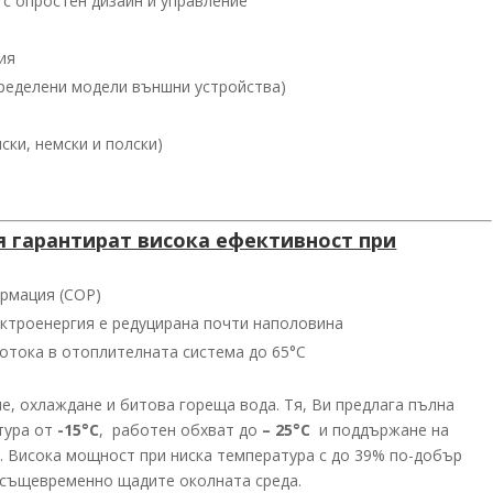
с опростен дизайн и управление
ия
пределени модели външни устройства)
ски, немски и полски)
 гарантират висока ефективност при
рмация (COP)
ктроенергия е редуцирана почти наполовина
потока в отоплителната система до 65°C
, охлаждане и битова гореща вода. Тя, Ви предлага пълна
тура от
-15°С
, работен обхват до
– 25°C
и поддържане на
. Висока мощност при ниска температура с до 39% по-добър
и същевременно щадите околната среда.