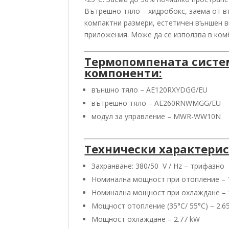
Вътрешно тяло – хидробокс, заема от в
компактни размери, естетичен външен в
приложения. Може да се използва в ком
Термопомпената систем
компоненти:
външно тяло – AE120RXYDGG/EU
вътрешно тяло – AE260RNWMGG/EU
модул за управление – MWR-WW10N
Технически характери
Захранване: 380/50 V / Hz – трифазно
Номинална мощност при отопление – 
Номинална мощност при охлаждане – 
Мощност отопление (35°C/ 55°C) – 2.6
Мощност охлаждане – 2.77 kW