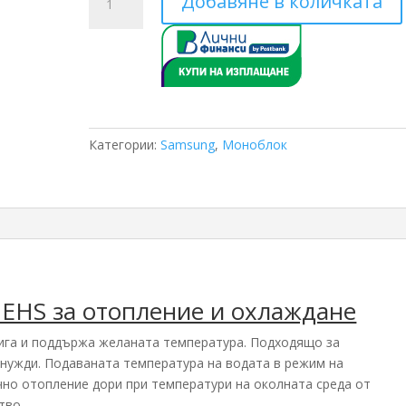
Добавяне в количката
за
Трифазен
Моноблок
Samsung
AE120RXYDGG/EU
AE260RNWMGG/EU
12
Категории:
Samsung
,
Моноблок
КВ
EHS за отопление и охлаждане
га и поддържа желаната температура. Подходящо за
 нужди. Подаваната температура на водата в режим на
чно отопление дори при температури на околната среда от
тво.