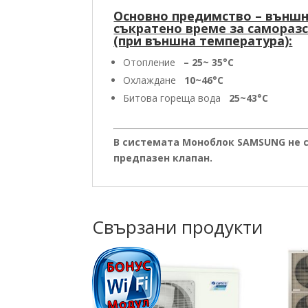
Основно предимство – външн
съкратено време за самораз
(при външна температура):
Отопление
– 25~ 35°C
Охлаждане
10~46°C
Битова гореща вода
25~43°C
В системата Моноблок SAMSUNG не 
предпазен клапан.
Свързани продукти