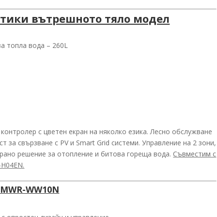
стики вътрешното тяло модел
а топла вода – 260L
контролер с цветен екран на няколко езика. Лесно обслужване
 за свързване с PV и Smart Grid системи. Управление на 2 зони,
рано решение за отопление и битова гореща вода.
Съвместим с
-H04EN.
р MWR-WW10N