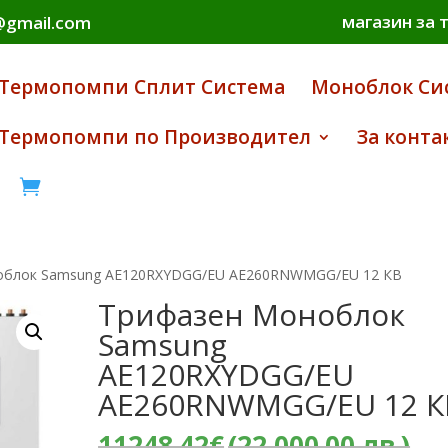
магазин за 
i@gmail.com
Термопомпи Сплит Система
Моноблок Си
Термопомпи по Производител
За конта

облок Samsung AE120RXYDGG/EU AE260RNWMGG/EU 12 КВ
Трифазен Моноблок
Samsung
AE120RXYDGG/EU
AE260RNWMGG/EU 12 К
Or
11248.42
€
(22,000.00 лв.)