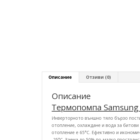
Описание
Отзиви (0)
Описание
Термопомпа Samsung 
Инверторното външно тяло бързо пости
отопление, охлаждане и вода за битови
отопление е 65°C. Ефективно и икономи
-25°С. Заема до 50% по-малко пространс