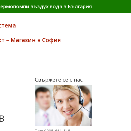
термопомпи въздух вода в България
стема
кт – Магазин в София
Свържете се с нас
В
iginal
Тел: 0895-661-515