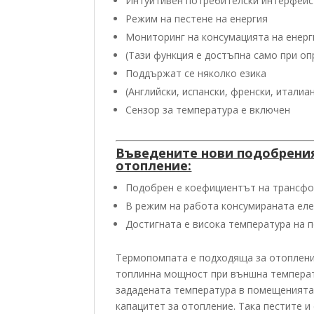
Интуитивен потребителски интерфейс 
Режим на пестене на енергия
Мониторинг на консумацията на енерг
(Тази функция е достъпна само при о
Поддържат се няколко езика
(Английски, испански, френски, италиан
Сензор за температура е включен
Въведените нови подобрения
отопление:
Подобрен е коефициентът на трансфо
В режим на работа консумираната еле
Достигната е висока температура на 
Термопомпата е подходяща за отопление
топлинна мощност при външна темпера
зададената температура в помещенията
капацитет за отопление. Tака пестите 