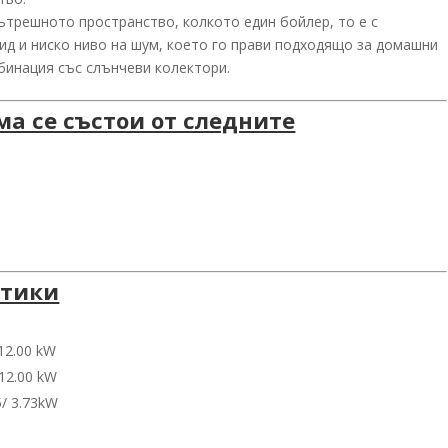
ътрешното пространство, колкото един бойлер, то е с
ид и ниско ниво на шум, което го прави подходящо за домашни
бинация със слънчеви колектори.
а се състои от следните
стики
12.00 kW
12.00 kW
5/ 3.73kW