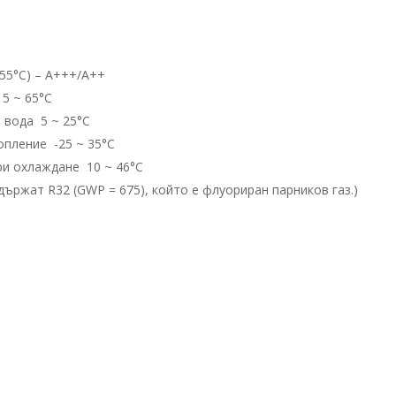
 55°C) – А+++/А++
5 ~ 65°C
 вода 5 ~ 25°C
пление -25 ~ 35°C
ри охлаждане 10 ~ 46°C
държат R32 (GWP = 675), който е флуориран парников газ.)