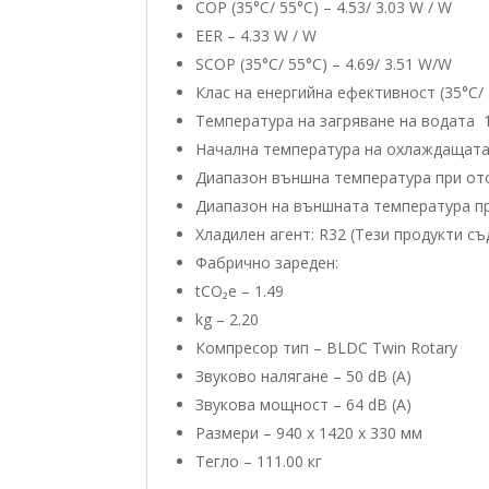
COP (35°C/ 55°C) – 4.53/ 3.03 W / W
EER – 4.33 W / W
SCOP (35°C/ 55°C) – 4.69/ 3.51 W/W
Клас на енергийна ефективност (35°C/
Температура на загряване на водата 1
Начална температура на охлаждащата
Диапазон външна температура при ото
Диапазон на външната температура п
Хладилен агент: R32 (Тези продукти съ
Фабрично зареден:
tCO₂e – 1.49
kg – 2.20
Компресор тип – BLDC Twin Rotary
Звуково налягане – 50 dB (A)
Звукова мощност – 64 dB (A)
Размери – 940 x 1420 x 330 мм
Тегло – 111.00 кг