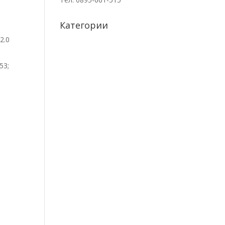
ice
ущата
s:
а
Категории
248.42€
2.0
2,000.00
7.61€
.).
500.00
.
53;