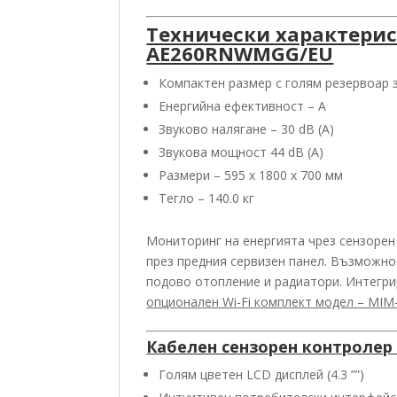
Технически характери
AE260RNWMGG/EU
Компактен размер с голям резервоар з
Енергийна ефективност – А
Звуково налягане – 30 dB (A)
Звукова мощност 44 dB (A)
Размери – 595 x 1800 x 700 мм
Тегло – 140.0 кг
Мониторинг на енергията чрез сензорен 
през предния сервизен панел. Възможност
подово отопление и радиатори. Интегри
опционален Wi-Fi комплект модел – MIM
Кабелен сензорен контроле
Голям цветен LCD дисплей (4.3 ””)