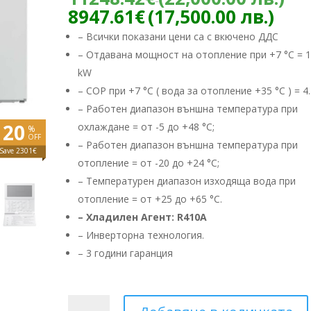
pr
Тек
8947.61
€
(17,500.00 лв.)
wa
цен
– Всички показани цени са с вкючено ДДС
11
е:
– Отдавана мощност на отопление при +7 °C = 1
(2
894
лв
kW
(17,
лв.)
– COP при +7 °C ( вода за отопление +35 °C ) = 4.
– Работен диапазон външна температура при
20
охлаждане = от -5 до +48 °C;
%
OFF
– Работен диапазон външна температура при
Save 2301€
отопление = от -20 до +24 °C;
– Температурен диапазон изходяща вода при
отопление = от +25 до +65 °C.
– Хладилен Агент: R410А
– ​Инверторна технология.
– 3 години гаранция
количество