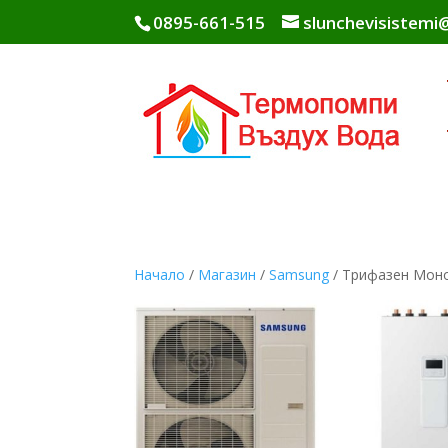
0895-661-515
slunchevisistem
Начало
/
Магазин
/
Samsung
/ Трифазен Мон