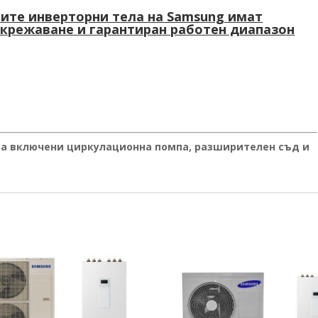
ите инверторни тела на Samsung имат
скрежаване и гарантиран работен диапазон
са включени циркулационна помпа, разширителен съд и