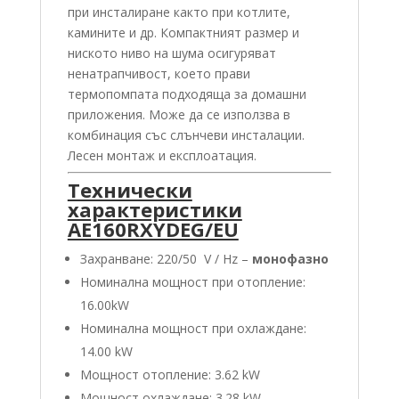
при инсталиране както при котлите,
камините и др. Компактният размер и
ниското ниво на шума осигуряват
ненатрапчивост, което прави
термопомпата подходяща за домашни
приложения. Може да се използва в
комбинация със слънчеви инсталации.
Лесен монтаж и експлоатация.
Технически
характеристики
AE160RXYDEG/EU
Захранване: 220/50 V / Hz –
монофазно
Номинална мощност при отопление:
16.00kW
Номинална мощност при охлаждане:
14.00 kW
Мощност отопление: 3.62 kW
Мощност охлаждане: 3.28 kW