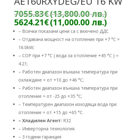
AE160RXYDEG/EU 16 KW
Origina
7055.83
€
(13,800.00 лв.)
price
Текуща
5624.21
€
(11,000.00 лв.)
was:
цена
– Всички показани цени са с вкючено ДДС
7055.83
е:
– Отдавана мощност на отопление при +7 °C =
(13,800
5624.21
лв.).
16.0kW;
(11,000.
лв.).
– COP при +7 °C ( вода за отопление +45 °C ) =
4.21;
– Работен диапазон външна температура при
охлаждане = от +10 до +46 °C;
– Работен диапазон външна температура при
отопление = от -25 до +35 °C;
– Температурен диапазон изходяща вода при
отопление = от +15 до +65 °C.
– Хладилен Агент:
R32
– ​Инверторна технология.
– 3 години гаранция