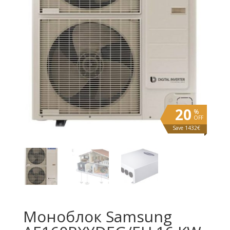
20
%
OFF
Save 1432€
Моноблок Samsung