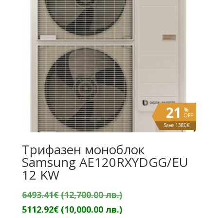
лв.).
21
%
OFF
Save 1380€
Трифазен моноблок
Samsung AE120RXYDGG/EU
12 KW
Original
6493.41
€
(12,700.00 лв.)
price
Текущата
5112.92
€
(10,000.00 лв.)