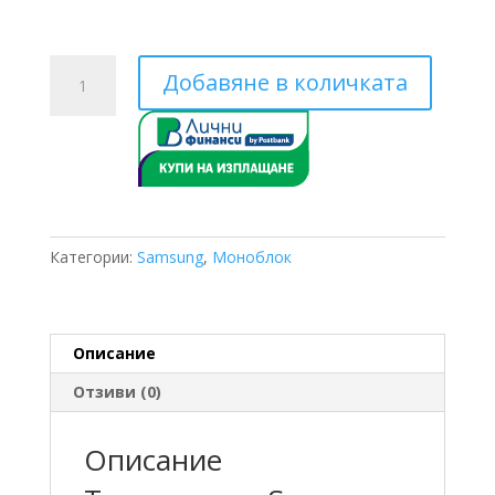
количество
Добавяне в количката
за
Моноблок
Samsung
AE160RXYDEG/EU
16
KW
Категории:
Samsung
,
Моноблок
Описание
Отзиви (0)
Описание