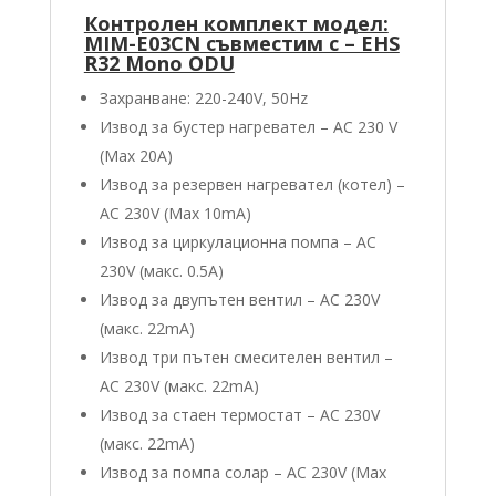
Контролен комплект модел:
MIM-E03CN съвместим с – EHS
R32 Mono ODU
Захранване: 220-240V, 50Hz
Извод за бустер нагревател – AC 230 V
(Max 20A)
Извод за резервен нагревател (котел) –
AC 230V (Max 10mA)
Извод за циркулационна помпа – AC
230V (макс. 0.5А)
Извод за двупътен вентил – AC 230V
(макс. 22mA)
Извод три пътен смесителен вентил –
AC 230V (макс. 22mA)
Извод за стаен термостат – AC 230V
(макс. 22mA)
Извод за помпа солар – AC 230V (Max