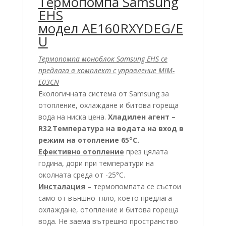
Термопомпа Samsung
EHS
модел AE160RXYDEG/E
U
Термопомпа моноблок Samsung EHS се
предлага в комплект с управление MIM-
E03CN
Екологичната система от Samsung за
отопление, охлаждане и битова гореща
вода на ниска цена.
Хладилен агент –
R32
.
Температура на водата на вход в
режим на отопление 65°C.
Ефективно отопление
през цялата
година, дори при температури на
околната среда от -25°С.
Инсталация
– термопомпата се състои
само от външно тяло, което предлага
охлаждане, отопление и битова гореща
вода. Не заема вътрешно пространство