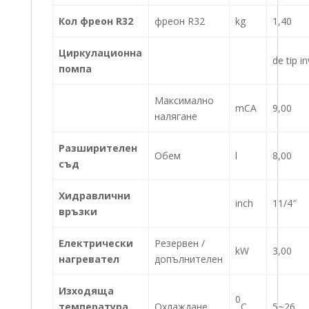
Кол фреон R32
фреон R32
kg
1,40
Циркулационна
de tip i
помпа
Максимално
mCA
9,00
налягане
Разширителен
Обем
l
8,00
съд
Хидравлични
inch
11/4″
връзки
Електрически
Резервен /
kW
3,00
нагревател
допълнителен
Изходяща
0
температура
Охлаждане
C
5~26