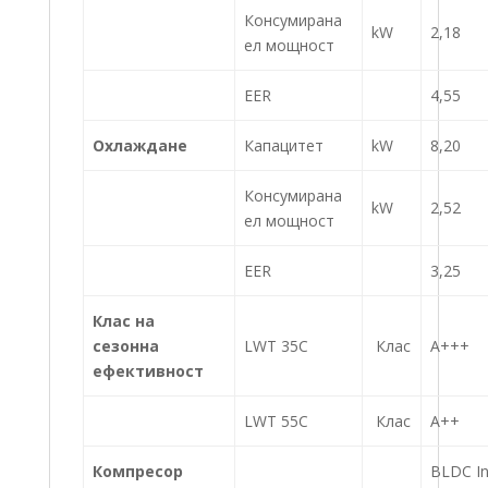
Консумирана
kW
2,18
ел мощност
EER
4,55
Охлаждане
Капацитет
kW
8,20
Консумирана
kW
2,52
ел мощност
EER
3,25
Клас на
сезонна
LWT 35C
Клас
A+++
ефективност
LWT 55C
Клас
A++
Компресор
BLDC In