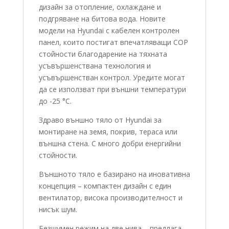
дизайн за отопление, охлаждане и
подгряване на битова вода. Новите
модели на Hyundai с кабелен контролен
панел, които постигат впечатляващи COP
стойности благодарение на тяхната
усъвършенствана технология и
усъвършенстван контрол. Уредите могат
да се използват при външни температури
до -25 °C.
Здраво външно тяло от Hyundai за
монтиране на земя, покрив, тераса или
външна стена. С много добри енергийни
стойности.
Външното тяло е базирано на иновативна
концепция – компактен дизайн с един
вентилатор, висока производителност и
нисък шум.
Безшумен режим на две нива – предлага