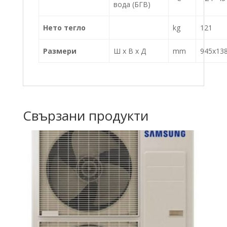
вода (БГВ)
Нето тегло
kg
121
Размери
Ш x В x Д
mm
945x13
Свързани продукти