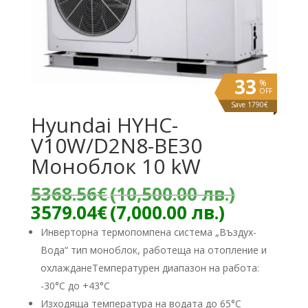
33
%
OFF
Save 1790€
Hyundai HYHC-
V10W/D2N8-BE30
Моноблок 10 kW
Origina
5368.56
€
(10,500.00 лв.)
price
Текущат
3579.04
€
(7,000.00 лв.)
was:
цена
Инверторна термопомпена система „Въздух-
5368.56
е:
Вода“ тип моноблок, работеща на отопление и
(10,500
3579.04€
лв.).
охлажданеТемпературен диапазон на работа:
(7,000.00
лв.).
-30°C до +43°C
Изходяща температура на водата до 65°C