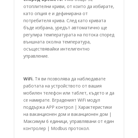
отоплителни криви, от които да избирате,
като опция е и дефинирана от
потребителя крива. След като кривата
бъде избрана, уредът автоматично ще
регулира температурата на потока според
външната околна температура,
осъществявайки интелигентно
управление.
WiFi.
Тя ви позволява да наблюдавате
работата на устройството от вашия
мобилен телефон или таблет, където и да
се намирате. Вграденият WiFi модул
поддържа APP контрол | Характеристики
на ваканционен дом и ваканционен дом |
Максимум 6 единици, управлявани от един
контролер | Modbus протокол.