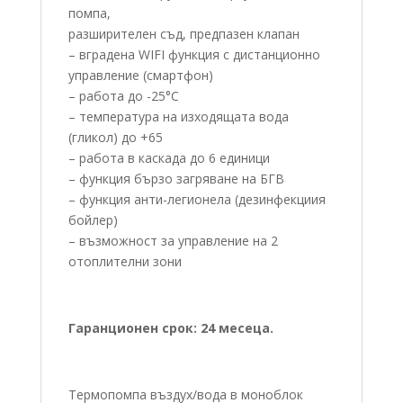
помпа,
разширителен съд, предпазен клапан
– вградена WIFI функция с дистанционно
управление (смартфон)
– работа до -25°C
– температура на изходящата вода
(гликол) до +65
– работа в каскада до 6 единици
– функция бързо загряване на БГВ
– функция анти-легионела (дезинфекциия
бойлер)
– възможност за управление на 2
отоплителни зони
Гаранционен срок: 24 месеца.
Термопомпа въздух/вода в моноблок