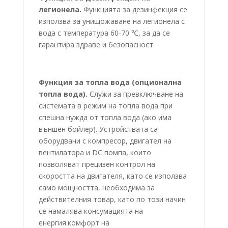
легионела.
Функцията за дезинфекция се
използва за унищожаване на легионела с
вода с температура 60-70 ℃, за да се
гарантира здраве и безопасност.
Функция за топла вода (опционална
топла вода).
Служи за превключване на
системата в режим на топла вода при
спешна нужда от топла вода (ако има
външен бойлер). Устройствата са
оборудвани с компресор, двигател на
вентилатора и DC помпа, които
позволяват прецизен контрол на
скоростта на двигателя, като се използва
само мощността, необходима за
действителния товар, като по този начин
се намалява консумацията на
енергия.комфорт на