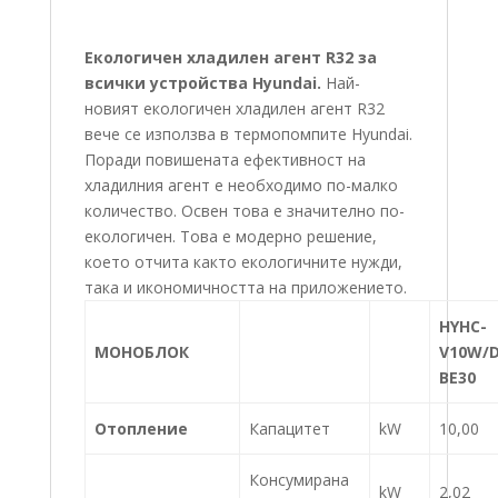
Екологичен хладилен агент R32 за
всички устройства Hyundai.
Най-
новият екологичен хладилен агент R32
вече се използва в термопомпите Hyundai.
Поради повишената ефективност на
хладилния агент е необходимо по-малко
количество. Освен това е значително по-
екологичен. Това е модерно решение,
което отчита както екологичните нужди,
така и икономичността на приложението.
HYHC-
МОНОБЛОК
V10W/D
BE30
Отопление
Капацитет
kW
10,00
Консумирана
kW
2,02