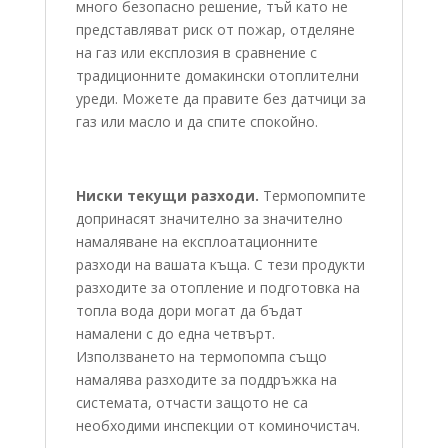
много безопасно решение, тъй като не
представляват риск от пожар, отделяне
на газ или експлозия в сравнение с
традиционните домакински отоплителни
уреди. Можете да правите без датчици за
газ или масло и да спите спокойно.
Ниски текущи разходи.
Термопомпите
допринасят значително за значително
намаляване на експлоатационните
разходи на вашата къща. С тези продукти
разходите за отопление и подготовка на
топла вода дори могат да бъдат
намалени с до една четвърт.
Използването на термопомпа също
намалява разходите за поддръжка на
системата, отчасти защото не са
необходими инспекции от коминочистач.