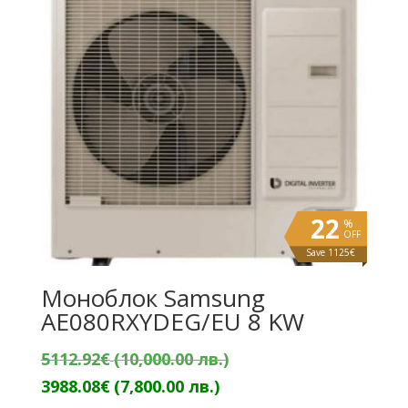
лв.).
22
%
OFF
Save 1125€
Моноблок Samsung
AE080RXYDEG/EU 8 KW
Original
5112.92
€
(10,000.00 лв.)
Текущата
price
3988.08
€
(7,800.00 лв.)