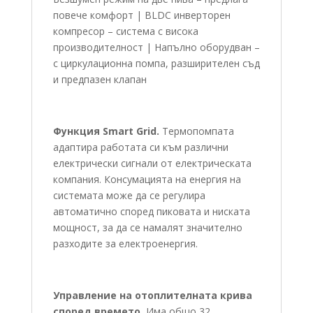
повече комфорт | BLDC инверторен
компресор – система с висока
производителност | Напълно оборудван –
с циркулационна помпа, разширителен съд
и предпазен клапан
Функция Smart Grid.
Термопомпата
адаптира работата си към различни
електрически сигнали от електрическата
компания. Консумацията на енергия на
системата може да се регулира
автоматично според пиковата и ниската
мощност, за да се намалят значително
разходите за електроенергия.
Управление на отоплителната крива
според времето.
Има общо 32