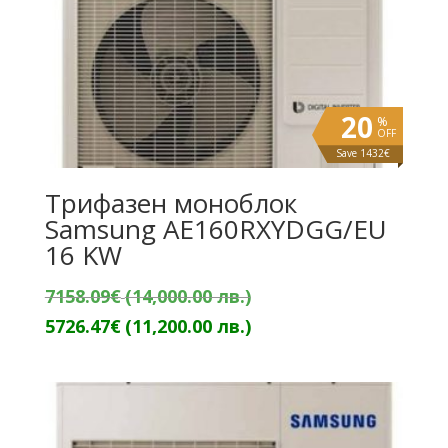
20
%
OFF
Save 1432€
Трифазен моноблок
Samsung AE160RXYDGG/EU
16 KW
Original
7158.09
€
(14,000.00 лв.)
price
Текущата
5726.47
€
(11,200.00 лв.)
was:
цена
7158.09€
е:
(14,000.00
5726.47€
лв.).
(11,200.00