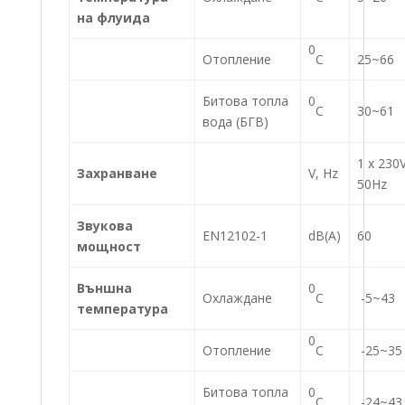
на флуида
0
Отопление
C
25~66
0
Битова топла
C
30~61
вода (БГВ)
1 x 230V
Захранване
V, Hz
50Hz
Звукова
EN12102-1
dB(A)
60
мощност
0
Външна
Охлаждане
C
-5~43
температура
0
Отопление
C
-25~35
0
Битова топла
C
-24~43