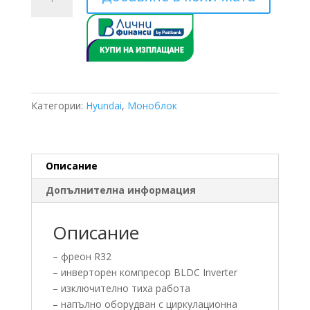
за
Hyundai
HYHC-
V10W/D2N8-
BE30
Моноблок
10
Категории:
Hyundai
,
Моноблок
kW
Описание
Допълнителна информация
Описание
– фреон R32
– инверторен компресор BLDC Inverter
– изключително тиха работа
– напълно оборудван с циркулационна